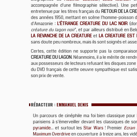
accompagnée d'une filmographie sélective). Une pe
entretenue par les titres français du
RETOUR DE LA CR
des années 1950, mettant en scène l'homme-poisson d
d'Amazonie :
L'ÉTRANGE CREATURE DU LAC NOIR
(dont
créature du lagon noir
", et par ailleurs distribué en Be
LA REVANCHE DE LA CREATURE
et
LA CREATURE EST 
sans doute peu nombreux, mais ils sont soignés et assez
Certes, cette édition ne supporte pas la comparais
CREATURE DU LAGON
. Néanmoins, il a le mérite de ren
aux possesseurs de lecteurs refusant les disques zone 1 
du DVD français de cette oeuvre sympathique est satisf
son prix de vente.
RÉDACTEUR :
EMMANUEL DENIS
Un parcours de cinéphile ma foi bien classique pour 
parisiens à s'émerveiller devant les classiques de s
pyramide
... et surtout les
Star Wars
! Premier
Ecran 
Maximum Overdrive
en couverture à treize ans, les vid