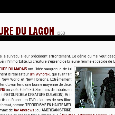
TURE DU LAGON
1989
is, a survécu à leur précédent affrontement. Ce génie du mal veut déso
ir l'immortalité. La créature s'éprend de la jeune femme et décide de lui
TURE DU MARAIS
ont l'idée saugrenue de lui
nent le réalisateur
Jim Wynorski
, qui avait fait
es New World et New Horizons. Extrêmement
ter d'avoir tenu une bonne moyenne de deux
ING
en vidéo) de 1986. Ses films distribués en
 du
RETOUR DE LA CREATURE DU LAGON
). Si le
ortir en France en DVD, d'autres de ses films
e format, comme
TERRORISME EN HAUTE MER
,
donyme de
Jay Andrews
; ou
AMERICAN STRIKE
,