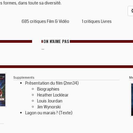
 formes, dans toute sa diversité.
685 critiques Film & Vidéo
1 critiques Livres
ON N'AIME PAS
...
Supplements
M
Présentation du film (2mn34)
Biographies
Heather Locklear
Louis Jourdan
Jim Wynorski
Lagon ou marais ? (Texte)