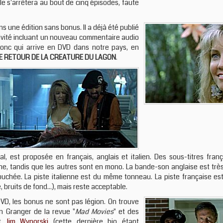
le s'arrêtera au bout de cinq épisodes, faute
s une édition sans bonus. Il a déjà été publié
tivité incluant un nouveau commentaire audio
onc qui arrive en DVD dans notre pays, en
E RETOUR DE LA CREATURE DU LAGON
.
 est proposée en français, anglais et italien. Des sous-titres franç
gine, tandis que les autres sont en mono. La bande-son anglaise est trè
ouchée. La piste italienne est du même tonneau. La piste française e
 bruits de fond...), mais reste acceptable.
DVD, les bonus ne sont pas légion. On trouve
n Granger de la revue "
Mad Movies
" et des
t
Jim Wynorski
(cette dernière bio étant