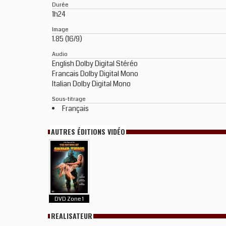
Durée
1h24
Image
1.85 (16/9)
Audio
English Dolby Digital Stéréo
Francais Dolby Digital Mono
Italian Dolby Digital Mono
Sous-titrage
Français
AUTRES ÉDITIONS VIDÉO
DVD Zone 1
REALISATEUR