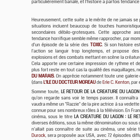
particulièrement banale, et l'histoire a parfois tendan
Heureusement, cette suite a le mérite de ne jamais se 
situations incluent beaucoup de touches humoristique
secondaires débilo-grotesques. Cette approche as
tendance horrifique semble même rapprocher, par mo
d'un épisode de la série des
TOXIC
. Si son histoire e
l'action se languir trop longtemps, et propose de
explosions et des combats mettant en scène la créature
Cela apporte une certaine impression de rythme et de -
plus fort reste en tout cas la qualité des maquillages,
DU MARAIS
. On apprécie notamment toute une galerie 
(dans
L'ILE DU DOCTEUR MOREAU
de
Erle C. Kenton
, par
Somme toute,
LE RETOUR DE LA CREATURE DU LAGON
qu'on regarde sans voir le temps passer. Il connaîtra 
vaudra même un "Razzie" de la pire actrice à sa vedette
connue pour ses nombreux rôles à la télévision. En Franc
cinéma, sous le titre
LA CREATURE DU LAGON : LE R
diverses éditions, sous la même dénomination ou sous 
n'allait pas connaître de suite au cinéma, une série 
Durock
, sera proposée aux USA, avec 72 épisodes diffu