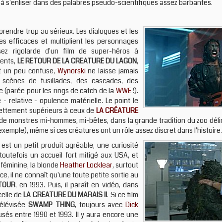
ce à s'enliser dans des palabres pseudo-scientifiques assez barbantes.
prendre trop au sérieux. Les dialogues et les
s efficaces et multiplient les personnages
sez rigolarde d'un film de super-héros à
ments,
LE RETOUR DE LA CREATURE DU LAGON
,
st un peu confuse,
Wynorski
ne laisse jamais
s scènes de fusillades, des cascades, des
 (parée pour les rings de catch de la
WWE
!).
 relative - opulence matérielle. Le point le
 nettement supérieurs à ceux de
LA CRÉATURE
de monstres mi-hommes, mi-bêtes, dans la grande tradition du zoo dél
 exemple), même si ces créatures ont un rôle assez discret dans l'histoire.
est un petit produit agréable, une curiosité
toutefois un accueil fort mitigé aux USA, et
 féminine, la blonde
Heather Locklear
, surtout
e, il ne connaît qu'une toute petite sortie au
ETOUR
, en 1993. Puis, il paraît en vidéo, dans
celle de
LA CREATURE DU MARAIS II
. Si ce film
télévisée
SWAMP THING
, toujours avec
Dick
sés entre 1990 et 1993. Il y aura encore une