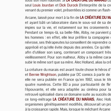
sous son nom habituel. Si
LA CRÉATURE DU MARAIS
co
seul
Louis Jourdan
et
Dick Durock
(l'interprète de la 
venant du premier volet, présentées ici comme un flash
Arcane, laissé pour mort à la fin de
LA CRÉATURE DU M
et ayant bâti un laboratoire dans le sous-sol de sa d
impies sur la vie, et notamment sur les croisements
Pendant ce temps-là, sa belle-fille, Abby, ne parvient 
les hommes : en effet, elle leur préfère la compagnie
névrose, ses thérapeutes lui conseillent de reprendre c
apprécié et qu'elle évite depuis des années. Ce qu'elle
afin d'utiliser son sang, contenant un composant très
vieillissement. Pour son malheur, Abby a la même carac
subir le même sort que sa mère. Alec Holland, alias la cr
La créature du marais est avant toute chose le héros 
et
Bernie Wrightson
, publiée par DC comics à partir de
elle ne sera publiée en France qu'en 1982, sous le tit
quatre numéros. Cette BD a pour particularité de fl
l'épouvante, et elle sera adaptée au cinéma pour l
retrouvé spécialisé dans ce domaine suite au succès d
ce long-métrage
LA CRÉATURE DU MARAIS
, Alec Holl
organismes génétiquement modifiés, découvrait un pro
à la croissance rapide. Mais, lorsque le méchant Arcane v