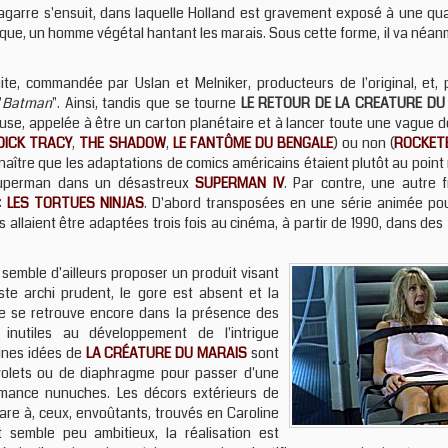
garre s'ensuit, dans laquelle Holland est gravement exposé à une qua
ique, un homme végétal hantant les marais. Sous cette forme, il va néan
uite, commandée par Uslan et Melniker, producteurs de l'original, et, 
"
Batman
". Ainsi, tandis que se tourne
LE RETOUR DE LA CREATURE DU
se, appelée à être un carton planétaire et à lancer toute une vague de
DICK TRACY
,
THE SHADOW
,
LE FANTÔME DU BENGALE
) ou non (
ROCKET
onnaître que les adaptations de comics américains étaient plutôt au point
s Superman dans un désastreux
SUPERMAN IV
. Par contre, une autre f
 :
LES TORTUES NINJAS
. D'abord transposées en une série animée pou
allaient être adaptées trois fois au cinéma, à partir de 1990, dans des 
semble d'ailleurs proposer un produit visant
este archi prudent, le gore est absent et la
ale se retrouve encore dans la présence des
nutiles au développement de l'intrigue
aines idées de
LA CRÉATURE DU MARAIS
sont
 volets ou de diaphragme pour passer d'une
omance nunuches. Les décors extérieurs de
re à, ceux, envoûtants, trouvés en Caroline
t semble peu ambitieux, la réalisation est