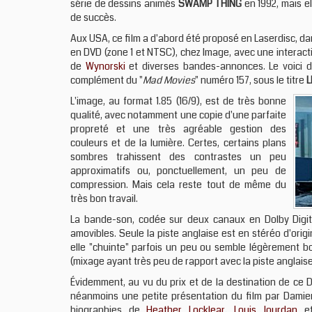
série de dessins animés
SWAMP THING
en 1992, mais el
de succès.
Aux USA, ce film a d'abord été proposé en Laserdisc, dan
en DVD (zone 1 et NTSC), chez Image, avec une interac
de
Wynorski
et diverses bandes-annonces. Le voici d
complément du "
Mad Movies
" numéro 157, sous le titre
L
L'image, au format 1.85 (16/9), est de très bonne
qualité, avec notamment une copie d'une parfaite
propreté et une très agréable gestion des
couleurs et de la lumière. Certes, certains plans
sombres trahissent des contrastes un peu
approximatifs ou, ponctuellement, un peu de
compression. Mais cela reste tout de même du
très bon travail.
La bande-son, codée sur deux canaux en Dolby Digital,
amovibles. Seule la piste anglaise est en stéréo d'ori
elle "chuinte" parfois un peu ou semble légèrement b
(mixage ayant très peu de rapport avec la piste anglaise,
Évidemment, au vu du prix et de la destination de ce 
néanmoins une petite présentation du film par Damie
biographies de
Heather Locklear
,
Louis Jourdan
e