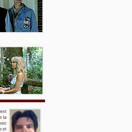
uest
e la
vec
e et