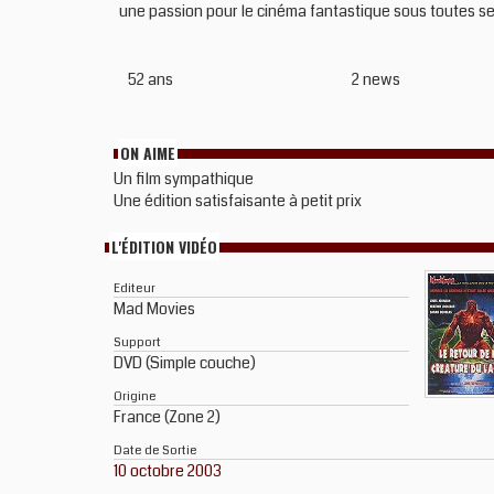
une passion pour le cinéma fantastique sous toutes ses
52 ans
2 news
ON AIME
Un film sympathique
Une édition satisfaisante à petit prix
L'ÉDITION VIDÉO
Editeur
Mad Movies
Support
DVD (Simple couche)
Origine
France (Zone 2)
Date de Sortie
10 octobre 2003