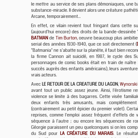
le mettre au service de ses plans démoniaques, une ba
substance-miracle. Il devient alors une créature pathét
Arcane, temporairement...
En effet, ce vilain revient tout fringant dans cette s
(aujourd'hui encore) des droits de la bande-dessinée 
BATMAN
de
Tim Burton
, oeuvre beaucoup plus ambitieu
serial des années 1930-1940, que ce soit directement (
"Batmania" ne s'abatte sur la planète, il faut bien rec
la firme Cannon ait suicidé, en 1987, le cycle de
personnages de comic books était en train de naître
succès auprès des enfants américains), leurs aventures 
vrais acteurs.
Avec
LE RETOUR DE LA CREATURE DU LAGON
,
Wynorski
avant tout un public assez jeune. Ainsi, l'érotisme r
violence se limite à des bagarres. Cette visée famili
deux enfants très amusants, mais complètement i
(contrairement au petit épicier du premier volet). Cert
reprises, comme l'emploi assez fréquent d'effets de
séquence à l'autre ; ou encore les séquences de r
Géorgie paraissent un peu quelconques si on les compa
du Sud pour
LA CRÉATURE DU MARAIS
. Le résulta