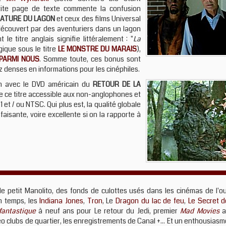
tite page de texte commente la confusion
EATURE DU LAGON
et ceux des films Universal
écouvert par des aventuriers dans un lagon
 le titre anglais signifie littéralement : "
La
lgique sous le titre
LE MONSTRE DU MARAIS
),
PARMI NOUS
. Somme toute, ces bonus sont
 denses en informations pour les cinéphiles.
on avec le DVD américain du
RETOUR DE LA
dre ce titre accessible aux non-anglophones et
et / ou NTSC. Qui plus est, la qualité globale
aisante, voire excellente si on la rapporte à
le petit Manolito, des fonds de culottes usés dans les cinémas de l'o
on temps, les
Indiana Jones
,
Tron
, Le
Dragon du lac de feu
,
Le Secret d
fantastique
à neuf ans pour Le retour du Jedi, premier
Mad Movies
a
éo clubs de quartier, les enregistrements de Canal +... Et un enthousiasm