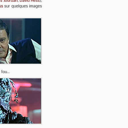
is Jourdan
,
David Hess
),
ss
sur quelques images
fou...