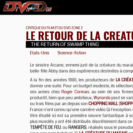
CRITIQUE DU FILM ET DU DVD ZONE 2
LE RETOUR DE LA CREA
THE RETURN OF SWAMP THING
Etats-Unis
Science-fiction
Le sinistre Arcane, ennemi juré de la créature du mara
belle-fille Abby dans des expériences destinées à conquér
A la fin des années 1980, les producteurs de
LA CRÉA
donner une suite. Pour un budget modeste, ils sélection
ses armes chez
Roger Corman
, au sein de ses firm
productif, bien que peu ambitieux,
Wynorski
peut se van
ou trois films par an depuis son
CHOPPING MALL
(
SHOPP
France n'ont connu qu'une carrière vidéo (à l'exception
titre étudié ici est sa première oeuvre fantastique à s
plus musclés y ont été distribués discrètement dans c
TEMPÊTE DE FEU
, ou
RANGERS
, réalisés sous le pseu