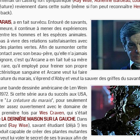
ntenait un casting fort sympathique (
Ray Wise
,
Adrienne Barbeau
,
Lou
créature) reviennent dans cette suite (même si l'on peut reconnaître
He
-back).
ARAIS
, a en fait survécu. Entouré de savants,
emeure, il continue à mener des expériences
 entre les hommes et les espèces animales.
pas à vivre des relations satisfaisantes avec
 des plantes vertes. Afin de surmonter cette
ontact avec son beau-père, qu'elle n'a jamais
 ignore, c'est qu'Arcane a en fait tué sa mère
 rare, qu'il employé pour freiner son propre
téristique sanguine et Arcane veut lui faire
éature du marais, s'éprend d'Abby et veut la sauver des griffes du savant 
d'une bande dessinée américaine de Len Wein
 1972. Si cette série aura du succès aux USA,
re "
La créature du marais
", pour seulement
irter assez ouvertement avec le domaine de
a première fois par
Wes Craven
, qui s'était
e
LA DERNIÈRE MAISON SUR LA GAUCHE
. Dans
and (
Ray Wise
), savant étudiant (déjà !) les
duit capable de créer des plantes mutantes
eut lui voler le secret de ses travaux afin de