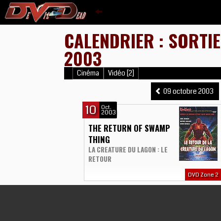
CALENDRIER : SORTI
2003
Cinéma
Vidéo [2]
09 octobre 2003
10
Oct.
2003
THE RETURN OF SWAMP
THING
LA CREATURE DU LAGON : LE
RETOUR
DVD Zone 2