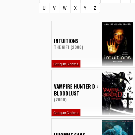
U
V
W
X
Y
Z
INTUITIONS
THE GIFT (2000)
Critique Cinéma
VAMPIRE HUNTER D :
BLOODLUST
(2000)
Critique Cinéma