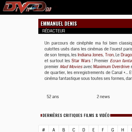
EMMANUEL DENIS
RÉDACTEUR
Un parcours de cinéphile ma foi bien classiq
culottes usés dans les cinémas de l'ouest paris
de son temps, les
Indiana Jones
,
Tron
, Le
Drago
et surtout les
Star Wars
! Premier
Ecran fanta
premier
Mad Movies
avec
Maximum Overdrive
e
de quartier, les enregistrements de Canal +...
cinéma fantastique sous toutes ses formes, dans
52 ans
2 news
DERNIÈRES CRITIQUES FILMS & VIDÉO
#
A
B
C
D
E
F
G
H