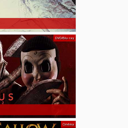
DVD/Blu-ray
Cinéma