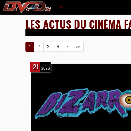
LES ACTUS DU CINÉMA F
1
2
3
4
>
>>
21
Juin
2026