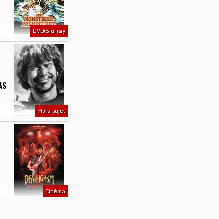
DVD/Blu-ray
AS
Hors-sujet
Cinéma