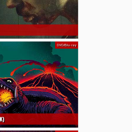
DVD/Blu-ray
K)