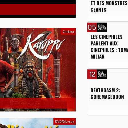
ET DES MONSTRES
GEANTS
05
Déc.
2025
Cinéma
LES CINEPHILES
PARLENT AUX
CINEPHILES : TOM
MILIAN
12
Oct.
2025
DEATHGASM 2:
GOREMAGEDDON
DVD/Blu-ray