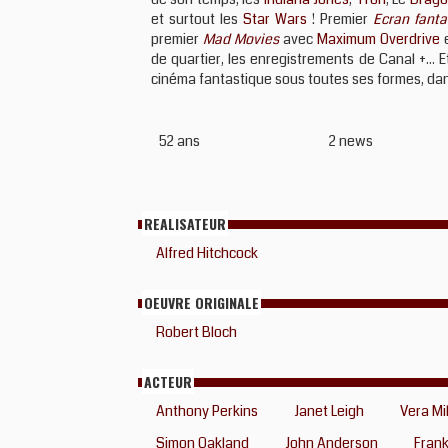
et surtout les
Star Wars
! Premier
Ecran fanta
premier
Mad Movies
avec
Maximum Overdrive
e
de quartier, les enregistrements de Canal +...
cinéma fantastique sous toutes ses formes, dans
52 ans
2 news
REALISATEUR
Alfred Hitchcock
OEUVRE ORIGINALE
Robert Bloch
ACTEUR
Anthony Perkins
Janet Leigh
Vera Mi
Simon Oakland
John Anderson
Frank