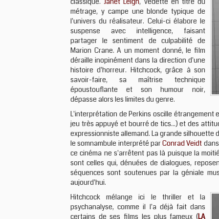
classique.
Janet Leigh
, vedette en titre du
métrage, y campe une blonde typique de
l'univers du réalisateur. Celui-ci élabore le
suspense avec intelligence, faisant
partager le sentiment de culpabilité de
Marion Crane. A un moment donné, le film
déraille inopinément dans la direction d'une
histoire d'horreur. Hitchcock, grâce à son
savoir-faire, sa maîtrise technique
époustouflante et son humour noir,
dépasse alors les limites du genre.
L'interprétation de Perkins oscille étrangement 
jeu très appuyé et bourré de tics...) et des att
expressionniste allemand. La grande silhouette 
le somnambule interprété par
Conrad Veidt
dan
ce cinéma ne s'arrêtent pas là puisque la moiti
sont celles qui, dénuées de dialogues, repose
séquences sont soutenues par la géniale mu
aujourd'hui.
Hitchcock mélange ici le thriller et la
psychanalyse, comme il l'a déjà fait dans
certains de ses films les plus fameux (
LA