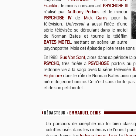
Franklin
, le moins convaincant
PSYCHOSE III
réalisé par
Anthony Perkins
, et le mineur
PSYCHOSE IV
de
Mick Garris
pour la
télévision.
Universal
a aussi l'idée d'une
série télévisée se déroulant dans le motel
de Norman Bates et tourne le téléfilm
BATES MOTEL
, mettant en scène un autre
psychopathe. Mais cet épisode pilote reste sans s
En 1998,
Gus Van Sant
, alors dans sa période la
PSYCHO
, très fidèle à
PSYCHOSE
, parfois au p
redonne vie à la saga avec la série télévisée
B
Highmore
dans le rôle de Norman Bates ainsi q
mère du jeune homme. Ce n'est sans doute pas 
et de son petit motel...
RÉDACTEUR :
EMMANUEL DENIS
Un parcours de cinéphile ma foi bien classiq
culottes usés dans les cinémas de l'ouest paris
de son temps, les
Indiana Jones
,
Tron
, Le
Drago