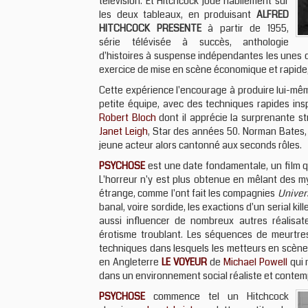
télévision. Et Hitchcock joue habilement sur
les deux tableaux, en produisant
ALFRED
HITCHCOCK PRESENTE
à partir de 1955,
série télévisée à succès, anthologie
d'histoires à suspense indépendantes les unes de
exercice de mise en scène économique et rapide, b
Cette expérience l'encourage à produire lui-mêm
petite équipe, avec des techniques rapides insp
Robert Bloch
dont il apprécie la surprenante st
Janet Leigh
, Star des années 50. Norman Bates, 
jeune acteur alors cantonné aux seconds rôles.
PSYCHOSE
est une date fondamentale, un film q
L'horreur n'y est plus obtenue en mêlant des m
étrange, comme l'ont fait les compagnies
Univer
banal, voire sordide, les exactions d'un serial ki
aussi influencer de nombreux autres réalisa
érotisme troublant. Les séquences de meurtres
techniques dans lesquels les metteurs en scène 
en Angleterre
LE VOYEUR
de
Michael Powell
qui 
dans un environnement social réaliste et contem
PSYCHOSE
commence tel un Hitchcock