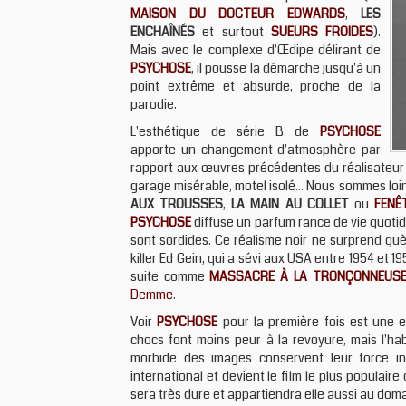
MAISON DU DOCTEUR EDWARDS
,
LES
ENCHAÎNÉS
et surtout
SUEURS FROIDES
).
Mais avec le complexe d'Œdipe délirant de
PSYCHOSE
, il pousse la démarche jusqu'à un
point extrême et absurde, proche de la
parodie.
L'esthétique de série B de
PSYCHOSE
apporte un changement d'atmosphère par
rapport aux œuvres précédentes du réalisateur 
garage misérable, motel isolé... Nous sommes lo
AUX TROUSSES
,
LA MAIN AU COLLET
ou
FENÊ
PSYCHOSE
diffuse un parfum rance de vie quotid
sont sordides. Ce réalisme noir ne surprend guè
killer Ed Gein, qui a sévi aux USA entre 1954 et 1
suite comme
MASSACRE À LA TRONÇONNEUS
Demme
.
Voir
PSYCHOSE
pour la première fois est une e
chocs font moins peur à la revoyure, mais l'ha
morbide des images conservent leur force ina
international et devient le film le plus populair
sera très dure et appartiendra elle aussi au do