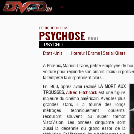
CRITIQUE DU FILM
PSYCHOSE
1960
PSYCHO
Etats-Unis
Horreur
|
Drame
|
Serial Killers
A Phœnix, Marion Crane, petite employée de bureau
voiture pour rejoindre son amant, mais un policier 
la tempête la surprennent alors...
En 1960, après avoir réalisé
LA MORT AUX
TROUSSES
,
Alfred Hitchcock
est une figure
majeure du cinéma américain. Avec les plus
grandes stars, il a tourné des longs
métrages techniquement opulents,
recourant souvent au super format
VistaVision. Les années cinquante sont
aussi la décennie du grand essor de la