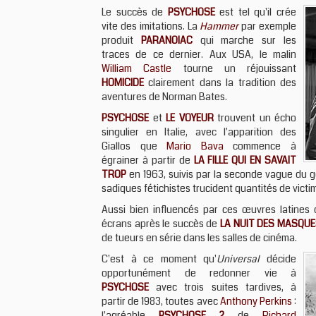
Le succès de
PSYCHOSE
est tel qu'il crée
vite des imitations. La
Hammer
par exemple
produit
PARANOIAC
qui marche sur les
traces de ce dernier. Aux USA, le malin
William Castle
tourne un réjouissant
HOMICIDE
clairement dans la tradition des
aventures de Norman Bates.
PSYCHOSE
et
LE VOYEUR
trouvent un écho
singulier en Italie, avec l'apparition des
Giallos que
Mario Bava
commence à
égrainer à partir de
LA FILLE QUI EN SAVAIT
TROP
en 1963, suivis par la seconde vague du 
sadiques fétichistes trucident quantités de victi
Aussi bien influencés par ces œuvres latines
écrans après le succès de
LA NUIT DES MASQU
de tueurs en série dans les salles de cinéma.
C'est à ce moment qu'
Universal
décide
opportunément de redonner vie à
PSYCHOSE
avec trois suites tardives, à
partir de 1983, toutes avec
Anthony Perkins
:
l'agréable
PSYCHOSE 2
de
Richard