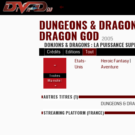
DUNGEONS & DRAGONS
DRAGON GOD
2005
DONJONS & DRAGONS : LA PUISSANCE SU
Crédits
Editions
Tout
Etats-
Heroic Fantasy
|
-
Unis
Aventure
1 votes
Ma note :
-
AUTRES TITRES (1)
DUNGEONS & DRAG
STREAMING PLATFORM (FRANCE)