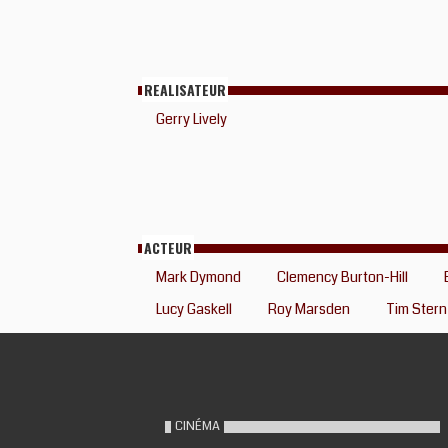
REALISATEUR
Gerry Lively
ACTEUR
Mark Dymond
Clemency Burton-Hill
Lucy Gaskell
Roy Marsden
Tim Stern
CINÉMA