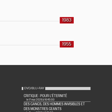
1983
1955
DVD/BLU-RAY
CRITIQUE : POUR L'ÉTERNITÉ
le 17 mai 2026 à 16:45:00
DES GANGS, DES HOMMES INVISIBLES ET
DES MONSTRES GEANTS