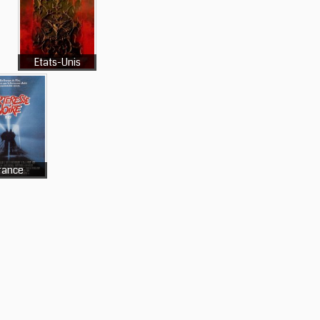
Etats-Unis
rance