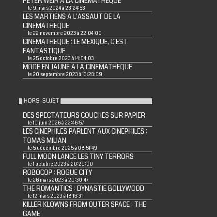
PETER WEIR A LA CINEMATHEQUE
le 9 mars 2024 à 23:24:53
LES MARTIENS A L'ASSAUT DE LA
CINEMATHEQUE
le 22 novembre 2023 à 22:04:00
CINEMATHEQUE : LE MEXIQUE, C'EST
FANTASTIQUE
le 25 octobre 2023 à 14:04:03
MODE EN JAUNE A LA CINEMATHEQUE
le 20 septembre 2023 à 13:28:09
HORS-SUJET
DES SPECTATEURS COUCHES SUR PAPIER
le 10 juin 2026 à 22:46:57
LES CINEPHILES PARLENT AUX CINEPHILES :
TOMAS MILIAN
le 5 décembre 2025 à 08:51:49
FULL MOON LANCE LES TINY TERRORS
le 1 octobre 2023 à 20:29:00
ROBOCOP : ROGUE CITY
le 26 mars 2023 à 20:30:47
THE ROMANTICS : DYNASTIE BOLLYWOOD
le 12 mars 2023 à 18:16:31
KILLER KLOWNS FROM OUTER SPACE : THE
GAME