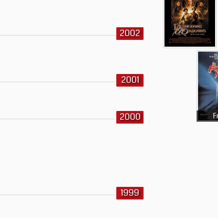
2002
2001
2000
F
1999