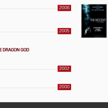
2006
2005
HE DRAGON GOD
2002
2000