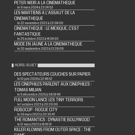
PETER WEIR A LA CINEMATHEQUE
le 9 mars 2024 à 23:24:53
LES MARTIENS A L'ASSAUT DE LA
CINEMATHEQUE
le 22 novembre 2023 à 22:04:00
CINEMATHEQUE : LE MEXIQUE, C'EST
FANTASTIQUE
le 25 octobre 2023 à 14:04:03
MODE EN JAUNE A LA CINEMATHEQUE
le 20 septembre 2023 à 13:28:09
HORS-SUJET
DES SPECTATEURS COUCHES SUR PAPIER
le 10 juin 2026 à 22:46:57
LES CINEPHILES PARLENT AUX CINEPHILES :
TOMAS MILIAN
le 5 décembre 2025 à 08:51:49
FULL MOON LANCE LES TINY TERRORS
le 1 octobre 2023 à 20:29:00
ROBOCOP : ROGUE CITY
le 26 mars 2023 à 20:30:47
THE ROMANTICS : DYNASTIE BOLLYWOOD
le 12 mars 2023 à 18:16:31
KILLER KLOWNS FROM OUTER SPACE : THE