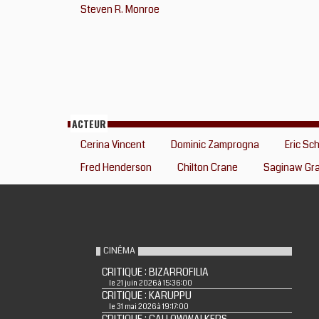
Steven R. Monroe
ACTEUR
Cerina Vincent
Dominic Zamprogna
Eric Sc
Fred Henderson
Chilton Crane
Saginaw Gr
CINÉMA
CRITIQUE : BIZARROFILIA
le 21 juin 2026 à 15:36:00
CRITIQUE : KARUPPU
le 31 mai 2026 à 19:17:00