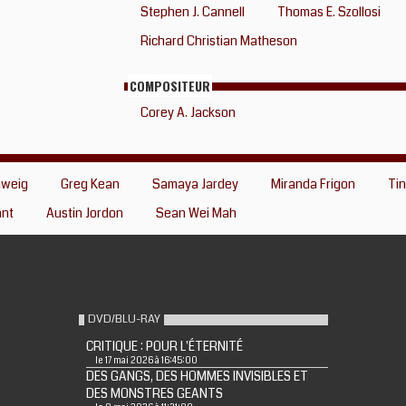
Stephen J. Cannell
Thomas E. Szollosi
Richard Christian Matheson
COMPOSITEUR
Corey A. Jackson
hweig
Greg Kean
Samaya Jardey
Miranda Frigon
Tin
ant
Austin Jordon
Sean Wei Mah
DVD/BLU-RAY
CRITIQUE : POUR L'ÉTERNITÉ
le 17 mai 2026 à 16:45:00
DES GANGS, DES HOMMES INVISIBLES ET
DES MONSTRES GEANTS