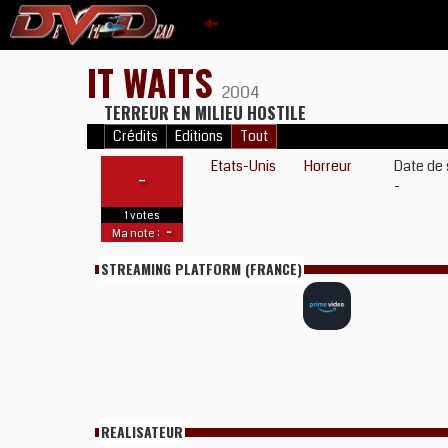
IT WAITS
2004
TERREUR EN MILIEU HOSTILE
Crédits
Editions
Tout
Etats-Unis
Horreur
Date de 
-
-
1 votes
-
Ma note :
STREAMING PLATFORM (FRANCE)
REALISATEUR