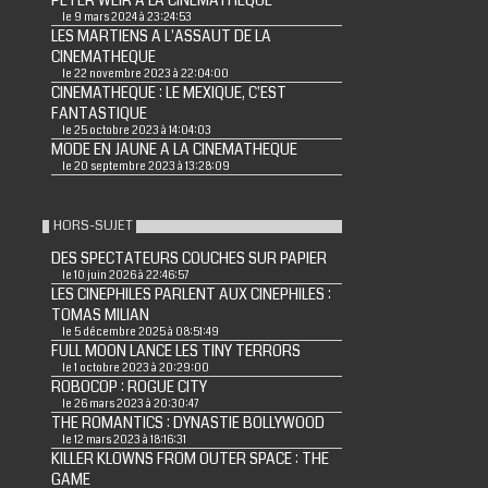
PETER WEIR A LA CINEMATHEQUE
le 9 mars 2024 à 23:24:53
LES MARTIENS A L'ASSAUT DE LA
CINEMATHEQUE
le 22 novembre 2023 à 22:04:00
CINEMATHEQUE : LE MEXIQUE, C'EST
FANTASTIQUE
le 25 octobre 2023 à 14:04:03
MODE EN JAUNE A LA CINEMATHEQUE
le 20 septembre 2023 à 13:28:09
HORS-SUJET
DES SPECTATEURS COUCHES SUR PAPIER
le 10 juin 2026 à 22:46:57
LES CINEPHILES PARLENT AUX CINEPHILES :
TOMAS MILIAN
le 5 décembre 2025 à 08:51:49
FULL MOON LANCE LES TINY TERRORS
le 1 octobre 2023 à 20:29:00
ROBOCOP : ROGUE CITY
le 26 mars 2023 à 20:30:47
THE ROMANTICS : DYNASTIE BOLLYWOOD
le 12 mars 2023 à 18:16:31
KILLER KLOWNS FROM OUTER SPACE : THE
GAME