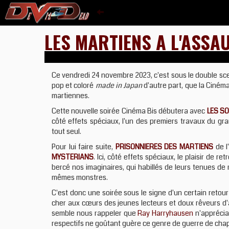
LES MARTIENS A L'ASSA
Ce vendredi 24 novembre 2023, c'est sous le double sceau
pop et coloré
made in Japan
d'autre part, que la Ciném
martiennes.
Cette nouvelle soirée Cinéma Bis débutera avec
LES S
côté effets spéciaux, l'un des premiers travaux du gr
tout seul.
Pour lui faire suite,
PRISONNIERES DES MARTIENS
de l
MYSTERIANS
. Ici, côté effets spéciaux, le plaisir de 
bercé nos imaginaires, qui habillés de leurs tenues d
mêmes monstres.
C'est donc une soirée sous le signe d'un certain retou
cher aux cœurs des jeunes lecteurs et doux rêveurs d'a
semble nous rappeler que
Ray Harryhausen
n'apprécia
respectifs ne goûtant guère ce genre de guerre de chappe