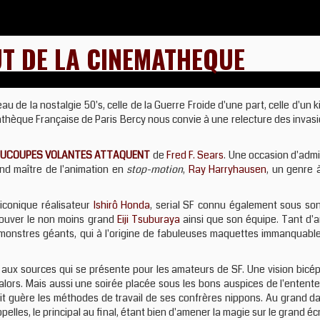
UT DE LA CINEMATHEQUE
 de la nostalgie 50's, celle de la Guerre Froide d'une part, celle d'un k
athèque Française de Paris Bercy nous convie à une relecture des invas
OUCOUPES VOLANTES ATTAQUENT
de
Fred F. Sears
. Une occasion d'admi
and maître de l'animation en
stop-motion
,
Ray Harryhausen
, un genre à
'iconique réalisateur
Ishirô Honda
, serial SF connu également sous son 
retrouver le non moins grand
Eiji Tsuburaya
ainsi que son équipe. Tant d'a
e monstres géants, qui à l'origine de fabuleuses maquettes immanquabl
r aux sources qui se présente pour les amateurs de SF. Une vision bicé
lors. Mais aussi une soirée placée sous les bons auspices de l'entente 
it guère les méthodes de travail de ses confrères nippons. Au grand d
lles, le principal au final, étant bien d'amener la magie sur le grand écr