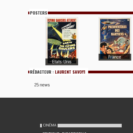
POSTERS
France
Etats-Unis
RÉDACTEUR :
LAURENT SAVOY1
25 news
CINÉMA