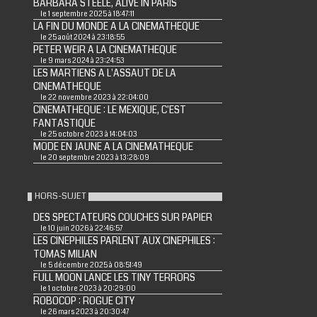
BARBARA STEELE, ALIVE IN PARIS
le 1 septembre 2025 à 18:47:11
LA FIN DU MONDE A LA CINEMATHEQUE
le 25 août 2024 à 23:18:55
PETER WEIR A LA CINEMATHEQUE
le 9 mars 2024 à 23:24:53
LES MARTIENS A L'ASSAUT DE LA
CINEMATHEQUE
le 22 novembre 2023 à 22:04:00
CINEMATHEQUE : LE MEXIQUE, C'EST
FANTASTIQUE
le 25 octobre 2023 à 14:04:03
MODE EN JAUNE A LA CINEMATHEQUE
le 20 septembre 2023 à 13:28:09
HORS-SUJET
DES SPECTATEURS COUCHES SUR PAPIER
le 10 juin 2026 à 22:46:57
LES CINEPHILES PARLENT AUX CINEPHILES :
TOMAS MILIAN
le 5 décembre 2025 à 08:51:49
FULL MOON LANCE LES TINY TERRORS
le 1 octobre 2023 à 20:29:00
ROBOCOP : ROGUE CITY
le 26 mars 2023 à 20:30:47