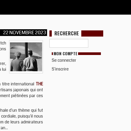
22 NOVEMBRE 2023
RECHERCHE
itch
ions
MON COMPTE
Se connecter
rer,
S'inscrire
 lui
titre international
THE
rtisans japonais qui ont
ement piétinées par ces
phale d'un thème qui fut
cordiale, puisqu'il nous
am de leurs admirateurs
an...