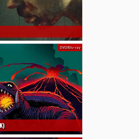
DVD/Blu-ray
K)