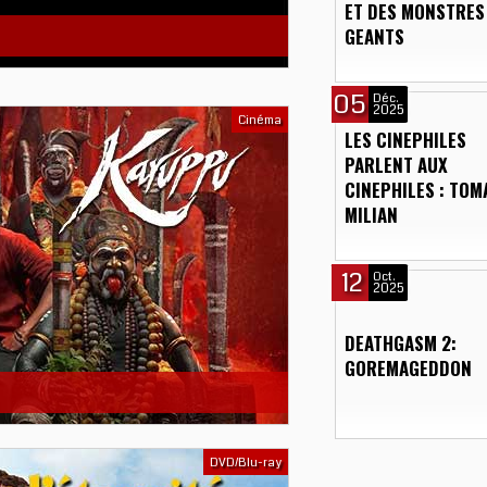
ET DES MONSTRES
GEANTS
05
Déc.
2025
Cinéma
LES CINEPHILES
PARLENT AUX
CINEPHILES : TOM
MILIAN
12
Oct.
2025
DEATHGASM 2:
GOREMAGEDDON
DVD/Blu-ray