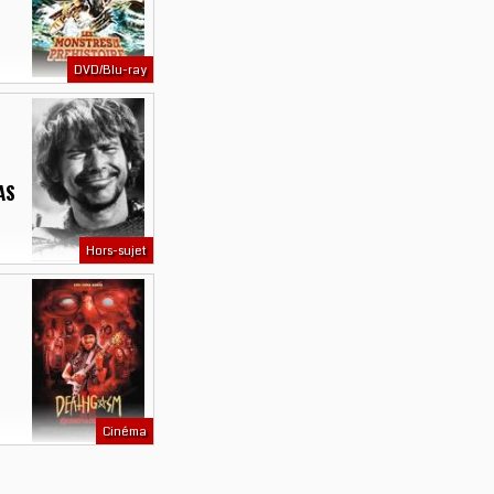
DVD/Blu-ray
AS
Hors-sujet
Cinéma