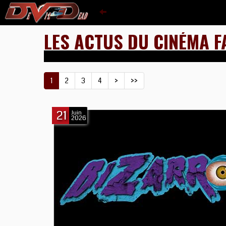
LES ACTUS DU CINÉMA F
1
2
3
4
>
>>
21
Juin
2026