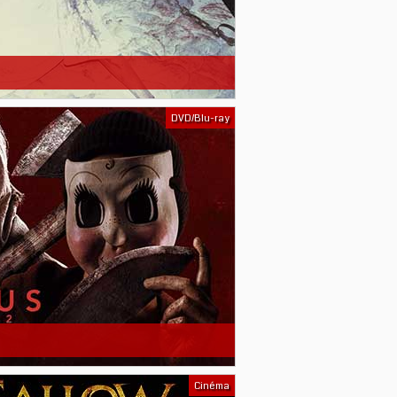
DVD/Blu-ray
Cinéma