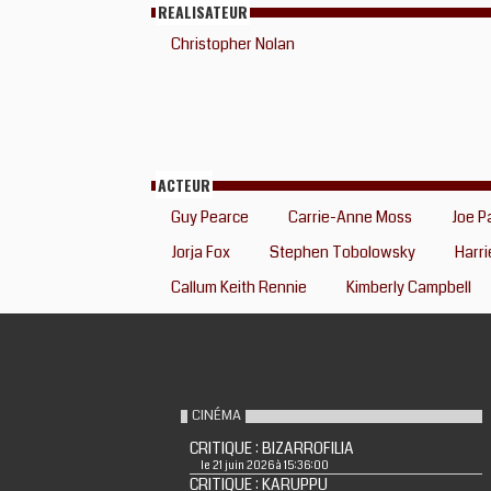
REALISATEUR
Christopher Nolan
ACTEUR
Guy Pearce
Carrie-Anne Moss
Joe P
Jorja Fox
Stephen Tobolowsky
Harri
Callum Keith Rennie
Kimberly Campbell
CINÉMA
CRITIQUE : BIZARROFILIA
le 21 juin 2026 à 15:36:00
CRITIQUE : KARUPPU