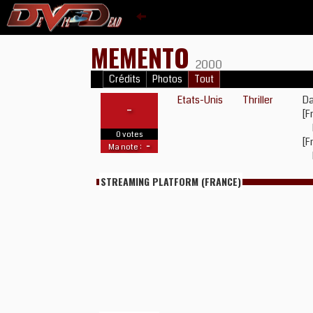
MEMENTO
2000
Crédits
Photos
Tout
Etats-Unis
Thriller
Da
-
[F
0 votes
[F
-
Ma note :
STREAMING PLATFORM (FRANCE)