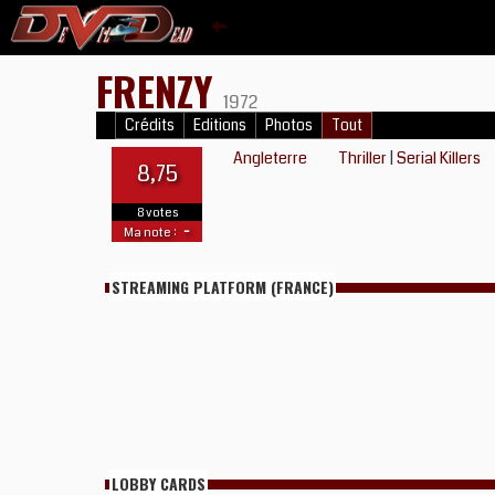
FRENZY
1972
Crédits
Editions
Photos
Tout
Angleterre
Thriller
|
Serial Killers
8,75
8 votes
-
Ma note :
STREAMING PLATFORM (FRANCE)
LOBBY CARDS