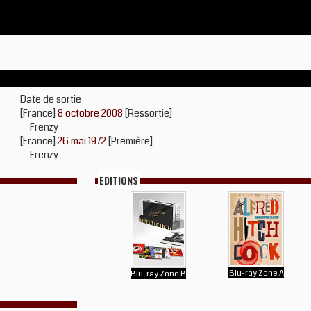
Date de sortie
[France]
8 octobre 2008
[Ressortie]
Frenzy
[France]
26 mai 1972
[Première]
Frenzy
EDITIONS
Blu-ray Zone A
Blu-ray Zone B