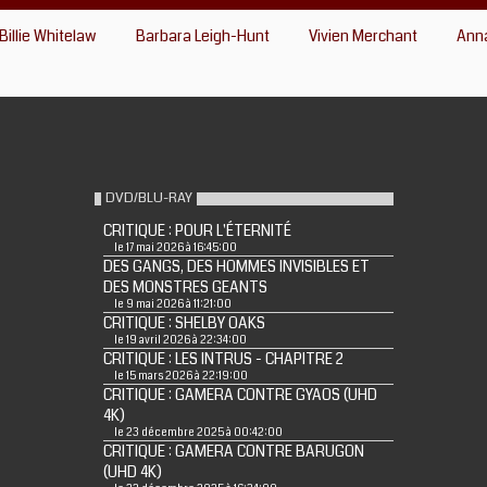
Billie Whitelaw
Barbara Leigh-Hunt
Vivien Merchant
Ann
DVD/BLU-RAY
CRITIQUE : POUR L'ÉTERNITÉ
le 17 mai 2026 à 16:45:00
DES GANGS, DES HOMMES INVISIBLES ET
DES MONSTRES GEANTS
le 9 mai 2026 à 11:21:00
CRITIQUE : SHELBY OAKS
le 19 avril 2026 à 22:34:00
CRITIQUE : LES INTRUS - CHAPITRE 2
le 15 mars 2026 à 22:19:00
CRITIQUE : GAMERA CONTRE GYAOS (UHD
4K)
le 23 décembre 2025 à 00:42:00
CRITIQUE : GAMERA CONTRE BARUGON
(UHD 4K)