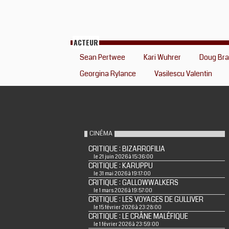
ACTEUR
Sean Pertwee
Kari Wuhrer
Doug Bra
Georgina Rylance
Vasilescu Valentin
CINÉMA
CRITIQUE : BIZARROFILIA
le 21 juin 2026 à 15:36:00
CRITIQUE : KARUPPU
le 31 mai 2026 à 19:17:00
CRITIQUE : GALLOWWALKERS
le 1 mars 2026 à 19:57:00
CRITIQUE : LES VOYAGES DE GULLIVER
le 15 février 2026 à 23:28:00
CRITIQUE : LE CRÂNE MALÉFIQUE
le 1 février 2026 à 23:59:00