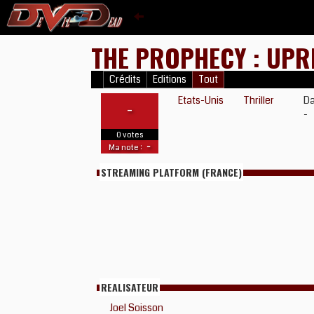
THE PROPHECY : UPR
Crédits
Editions
Tout
Etats-Unis
Thriller
Da
-
-
0 votes
-
Ma note :
STREAMING PLATFORM (FRANCE)
REALISATEUR
Joel Soisson