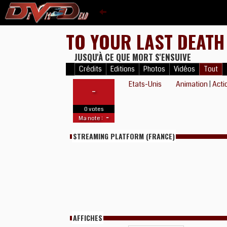
TO YOUR LAST DEAT
JUSQU'À CE QUE MORT S'ENSUIVE
Crédits
Editions
Photos
Vidéos
Tout
Etats-Unis
Animation
|
Acti
-
0 votes
-
Ma note :
STREAMING PLATFORM (FRANCE)
AFFICHES