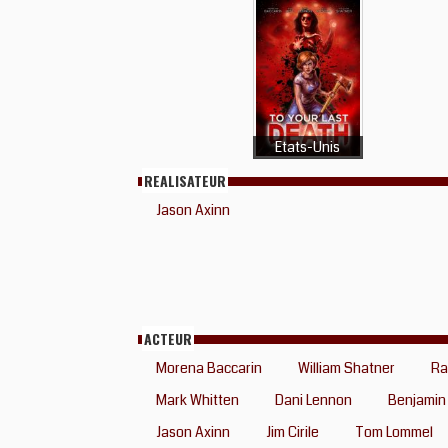
Etats-Unis
REALISATEUR
Jason Axinn
ACTEUR
Morena Baccarin
William Shatner
Ra
Mark Whitten
Dani Lennon
Benjamin
Jason Axinn
Jim Cirile
Tom Lommel