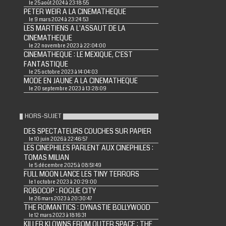
le 25 août 2024 à 23:18:55
PETER WEIR A LA CINEMATHEQUE
le 9 mars 2024 à 23:24:53
LES MARTIENS A L'ASSAUT DE LA
CINEMATHEQUE
le 22 novembre 2023 à 22:04:00
CINEMATHEQUE : LE MEXIQUE, C'EST
FANTASTIQUE
le 25 octobre 2023 à 14:04:03
MODE EN JAUNE A LA CINEMATHEQUE
le 20 septembre 2023 à 13:28:09
HORS-SUJET
DES SPECTATEURS COUCHES SUR PAPIER
le 10 juin 2026 à 22:46:57
LES CINEPHILES PARLENT AUX CINEPHILES :
TOMAS MILIAN
le 5 décembre 2025 à 08:51:49
FULL MOON LANCE LES TINY TERRORS
le 1 octobre 2023 à 20:29:00
ROBOCOP : ROGUE CITY
le 26 mars 2023 à 20:30:47
THE ROMANTICS : DYNASTIE BOLLYWOOD
le 12 mars 2023 à 18:16:31
KILLER KLOWNS FROM OUTER SPACE : THE