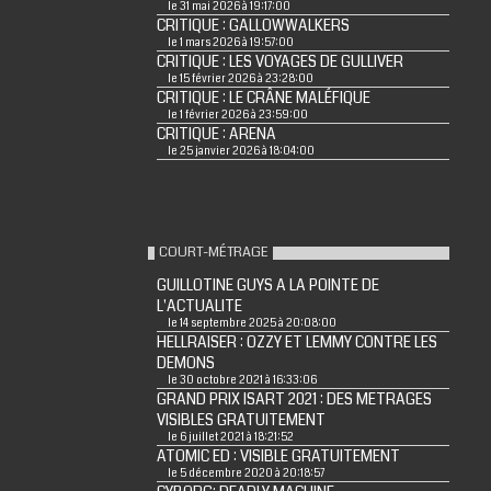
le 31 mai 2026 à 19:17:00
CRITIQUE : GALLOWWALKERS
le 1 mars 2026 à 19:57:00
CRITIQUE : LES VOYAGES DE GULLIVER
le 15 février 2026 à 23:28:00
CRITIQUE : LE CRÂNE MALÉFIQUE
le 1 février 2026 à 23:59:00
CRITIQUE : ARENA
le 25 janvier 2026 à 18:04:00
COURT-MÉTRAGE
GUILLOTINE GUYS A LA POINTE DE
L'ACTUALITE
le 14 septembre 2025 à 20:08:00
HELLRAISER : OZZY ET LEMMY CONTRE LES
DEMONS
le 30 octobre 2021 à 16:33:06
GRAND PRIX ISART 2021 : DES METRAGES
VISIBLES GRATUITEMENT
le 6 juillet 2021 à 18:21:52
ATOMIC ED : VISIBLE GRATUITEMENT
le 5 décembre 2020 à 20:18:57