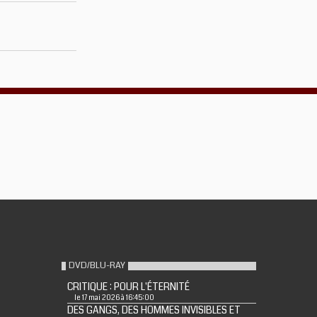
DVD/BLU-RAY
CRITIQUE : POUR L'ÉTERNITÉ
le 17 mai 2026 à 16:45:00
DES GANGS, DES HOMMES INVISIBLES ET