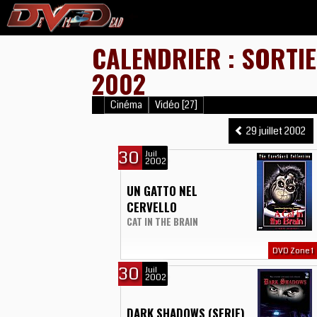
CALENDRIER : SORTIE
2002
Cinéma
Vidéo [27]
29 juillet 2002
30
Juil
2002
UN GATTO NEL
CERVELLO
CAT IN THE BRAIN
DVD Zone 1
30
Juil
2002
DARK SHADOWS (SERIE)