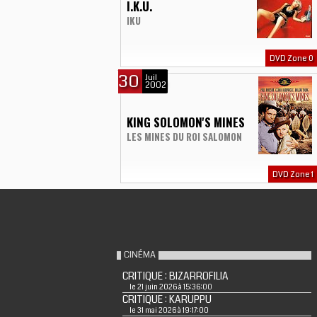
I.K.U.
IKU
DVD Zone 0
30
Juil
2002
KING SOLOMON'S MINES
LES MINES DU ROI SALOMON
DVD Zone 1
CINÉMA
CRITIQUE : BIZARROFILIA
le 21 juin 2026 à 15:36:00
CRITIQUE : KARUPPU
le 31 mai 2026 à 19:17:00