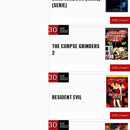
(SERIE)
DVD Zone 1
30
Juil
2002
THE CORPSE GRINDERS
2
DVD Zone 1
30
Juil
2002
RESIDENT EVIL
DVD Zone 1
30
Juil
2002