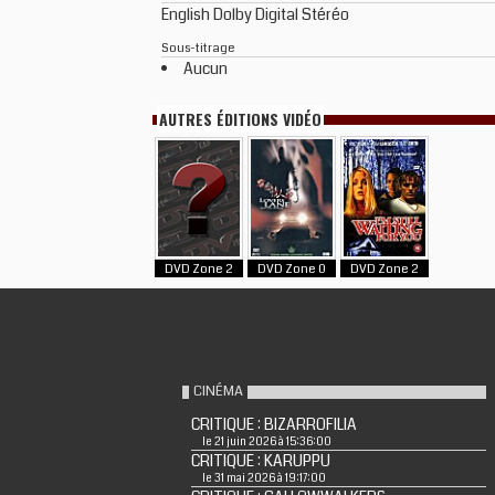
English Dolby Digital Stéréo
Sous-titrage
Aucun
AUTRES ÉDITIONS VIDÉO
DVD Zone 2
DVD Zone 0
DVD Zone 2
CINÉMA
CRITIQUE : BIZARROFILIA
le 21 juin 2026 à 15:36:00
CRITIQUE : KARUPPU
le 31 mai 2026 à 19:17:00