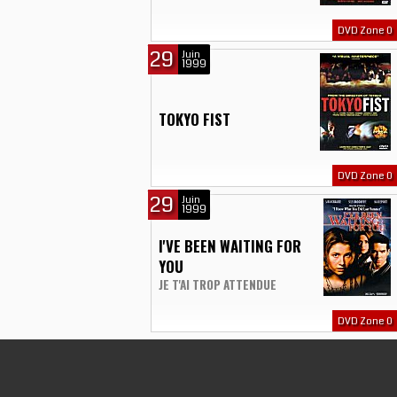
DVD Zone 0
29
Juin
1999
TOKYO FIST
DVD Zone 0
29
Juin
1999
I'VE BEEN WAITING FOR
YOU
JE T'AI TROP ATTENDUE
DVD Zone 0