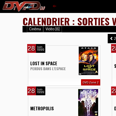
CALENDRIER : SORTIES V
Cinéma
Vidéo [6]
2
28
2
Juin
1999
LOST IN SPACE
PERDUS DANS L'ESPACE
DVD Zone 2
28
2
Juin
1999
METROPOLIS