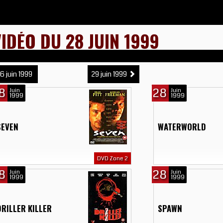
IDÉO DU 28 JUIN 1999
6 juin 1999
29 juin 1999
8
28
Juin
Juin
1999
1999
SEVEN
WATERWORLD
DVD Zone 2
8
28
Juin
Juin
1999
1999
DRILLER KILLER
SPAWN