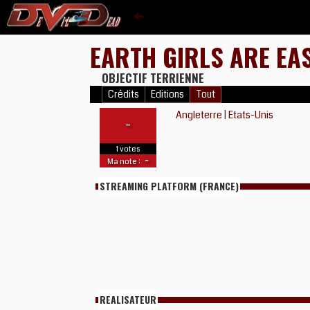
EARTH GIRLS ARE EA
OBJECTIF TERRIENNE
Crédits
Editions
Tout
Angleterre
|
Etats-Unis
-
1 votes
-
Ma note :
STREAMING PLATFORM (FRANCE)
REALISATEUR