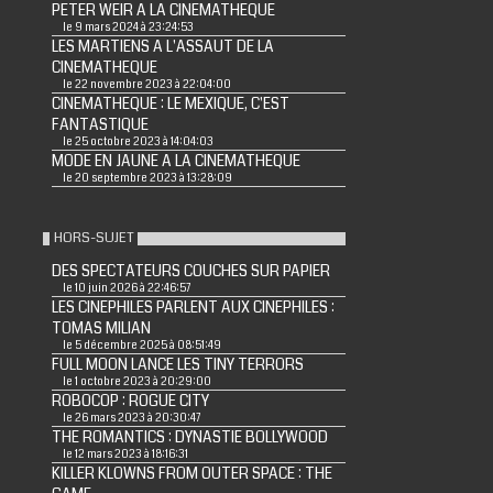
PETER WEIR A LA CINEMATHEQUE
le 9 mars 2024 à 23:24:53
LES MARTIENS A L'ASSAUT DE LA
CINEMATHEQUE
le 22 novembre 2023 à 22:04:00
CINEMATHEQUE : LE MEXIQUE, C'EST
FANTASTIQUE
le 25 octobre 2023 à 14:04:03
MODE EN JAUNE A LA CINEMATHEQUE
le 20 septembre 2023 à 13:28:09
HORS-SUJET
DES SPECTATEURS COUCHES SUR PAPIER
le 10 juin 2026 à 22:46:57
LES CINEPHILES PARLENT AUX CINEPHILES :
TOMAS MILIAN
le 5 décembre 2025 à 08:51:49
FULL MOON LANCE LES TINY TERRORS
le 1 octobre 2023 à 20:29:00
ROBOCOP : ROGUE CITY
le 26 mars 2023 à 20:30:47
THE ROMANTICS : DYNASTIE BOLLYWOOD
le 12 mars 2023 à 18:16:31
KILLER KLOWNS FROM OUTER SPACE : THE