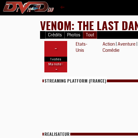
VENOM: THE LAST DA
Crédits
Photos
Tout
Etats-
Action
|
Aventure
-
Unis
Comédie
1 votes
Ma note :
-
STREAMING PLATFORM (FRANCE)
REALISATEUR