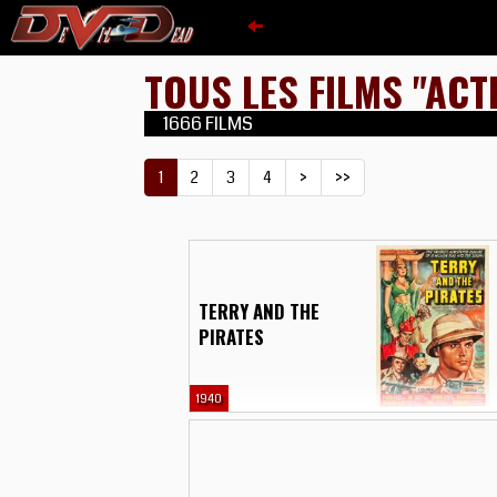
TOUS LES FILMS "ACT
1666 FILMS
1
2
3
4
>
>>
TERRY AND THE
PIRATES
1940