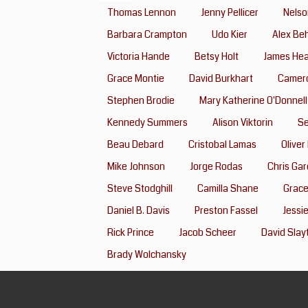
Thomas Lennon
Jenny Pellicer
Nelso
Barbara Crampton
Udo Kier
Alex Be
Victoria Hande
Betsy Holt
James Heal
Grace Montie
David Burkhart
Camer
Stephen Brodie
Mary Katherine O'Donnell
Kennedy Summers
Alison Viktorin
Se
Beau Debard
Cristobal Lamas
Oliver
Mike Johnson
Jorge Rodas
Chris Ga
Steve Stodghill
Camilla Shane
Grac
Daniel B. Davis
Preston Fassel
Jessi
Rick Prince
Jacob Scheer
David Slay
Brady Wolchansky