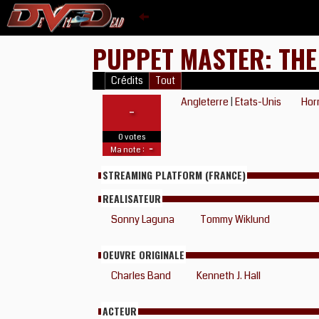
PUPPET MASTER: THE
Crédits
Tout
Angleterre
|
Etats-Unis
Hor
-
0 votes
-
Ma note :
STREAMING PLATFORM (FRANCE)
REALISATEUR
Sonny Laguna
Tommy Wiklund
OEUVRE ORIGINALE
Charles Band
Kenneth J. Hall
ACTEUR