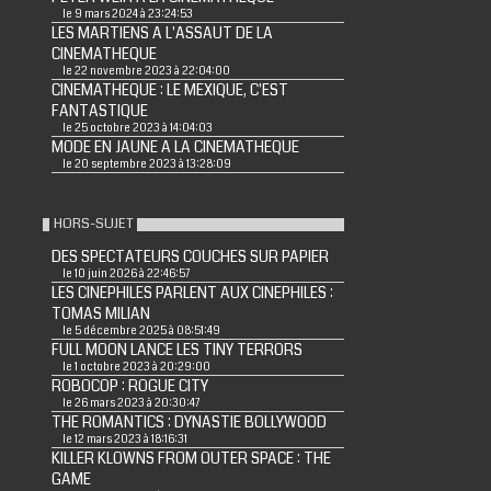
le 9 mars 2024 à 23:24:53
LES MARTIENS A L'ASSAUT DE LA
CINEMATHEQUE
le 22 novembre 2023 à 22:04:00
CINEMATHEQUE : LE MEXIQUE, C'EST
FANTASTIQUE
le 25 octobre 2023 à 14:04:03
MODE EN JAUNE A LA CINEMATHEQUE
le 20 septembre 2023 à 13:28:09
HORS-SUJET
DES SPECTATEURS COUCHES SUR PAPIER
le 10 juin 2026 à 22:46:57
LES CINEPHILES PARLENT AUX CINEPHILES :
TOMAS MILIAN
le 5 décembre 2025 à 08:51:49
FULL MOON LANCE LES TINY TERRORS
le 1 octobre 2023 à 20:29:00
ROBOCOP : ROGUE CITY
le 26 mars 2023 à 20:30:47
THE ROMANTICS : DYNASTIE BOLLYWOOD
le 12 mars 2023 à 18:16:31
KILLER KLOWNS FROM OUTER SPACE : THE
GAME