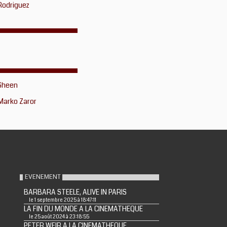
Rodriguez
 Sheen
Marko Zaror
EVENEMENT
BARBARA STEELE, ALIVE IN PARIS
le 1 septembre 2025 à 18:47:11
LA FIN DU MONDE A LA CINEMATHEQUE
le 25 août 2024 à 23:18:55
PETER WEIR A LA CINEMATHEQUE