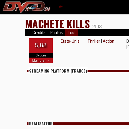
MACHETE KILLS
2013
Crédits
Photos
Tout
Etats-Unis
Thriller
|
Action
D
5,88
[
8 votes
-
Ma note :
STREAMING PLATFORM (FRANCE)
REALISATEUR