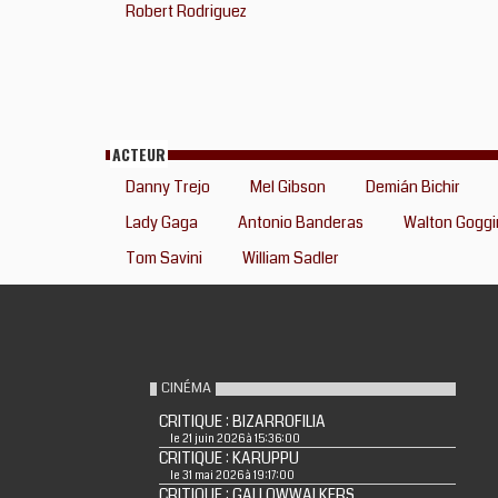
Robert Rodriguez
ACTEUR
Danny Trejo
Mel Gibson
Demián Bichir
Lady Gaga
Antonio Banderas
Walton Goggi
Tom Savini
William Sadler
CINÉMA
CRITIQUE : BIZARROFILIA
le 21 juin 2026 à 15:36:00
CRITIQUE : KARUPPU
le 31 mai 2026 à 19:17:00
CRITIQUE : GALLOWWALKERS