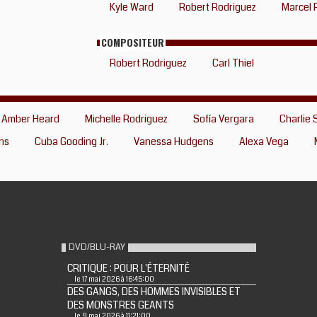
Kyle Ward
Robert Rodriguez
Marcel 
COMPOSITEUR
Robert Rodriguez
Carl Thiel
Amber Heard
Michelle Rodriguez
Sofía Vergara
Charlie
ns
Cuba Gooding Jr.
Vanessa Hudgens
Alexa Vega
DVD/BLU-RAY
CRITIQUE : POUR L'ÉTERNITÉ
le 17 mai 2026 à 16:45:00
DES GANGS, DES HOMMES INVISIBLES ET
DES MONSTRES GEANTS
le 9 mai 2026 à 11:21:00