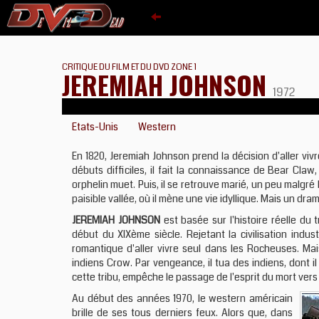
CRITIQUE DU FILM ET DU DVD ZONE 1
JEREMIAH JOHNSON
1972
Etats-Unis
Western
En 1820, Jeremiah Johnson prend la décision d'aller vi
débuts difficiles, il fait la connaissance de Bear Cla
orphelin muet. Puis, il se retrouve marié, un peu malgré l
paisible vallée, où il mène une vie idyllique. Mais un dram
JEREMIAH JOHNSON
est basée sur l'histoire réelle du
début du XIXème siècle. Rejetant la civilisation indus
romantique d'aller vivre seul dans les Rocheuses. Mai
indiens Crow. Par vengeance, il tua des indiens, dont il 
cette tribu, empêche le passage de l'esprit du mort vers 
Au début des années 1970, le western américain
brille de ses tous derniers feux. Alors que, dans