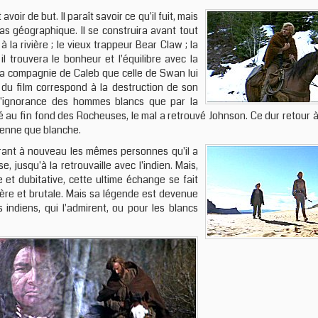
r de but. Il paraît savoir ce qu'il fuit, mais
as géographique. Il se construira avant tout
à la rivière ; le vieux trappeur Bear Claw ; la
il trouvera le bonheur et l'équilibre avec la
en la compagnie de Caleb que celle de Swan lui
 du film correspond à la destruction de son
 l'ignorance des hommes blancs que par la
 au fin fond des Rocheuses, le mal a retrouvé Johnson. Ce dur retour à 
dienne que blanche.
trant à nouveau les mêmes personnes qu'il a
, jusqu'à la retrouvaille avec l'indien. Mais,
 et dubitative, cette ultime échange se fait
ère et brutale. Mais sa légende est devenue
s indiens, qui l'admirent, ou pour les blancs