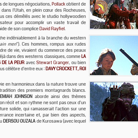
ès de longues négociations,
Pollack
obtient de
l dans l'Utah, en plein cœur des Rocheuses,
ous ces démêlés avec le studio hollywoodien
isateur pour accomplir un vaste travail de
'aide de son complice
David Rayfiel
.
che indéniablement à la branche du western
ain men
"). Ces hommes, rompus aux rudes
adre de vie, vivaient du commerce des peaux
t déjà dans des westerns classiques, comme
LA
 DE LA PEUR
avec
Stewart Granger
, ou bien
lus célèbre d'entre eux :
DAVY CROCKETT, ROI
vie en harmonieux dans la nature trouve une
 tradition des premiers montagnards blancs.
REMIAH JOHNSON
aborde ainsi des thèmes
on récit et son rythme ne sont pas ceux d'un
ture solide, qui ramasserait l'action sur une
errance incertaine et, par bien des aspects,
du
DERSOU OUZALA
de Kurosawa (avec lequel