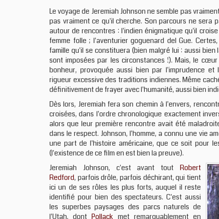
Le voyage de Jeremiah Johnson ne semble pas vraiment avoi
pas vraiment ce qu'il cherche. Son parcours ne sera p
autour de rencontres : l'indien énigmatique qu'il croise 
femme folle ; l'aventurier goguenard del Gue. Certes, 
famille qu'il se constituera (bien malgré lui : aussi bi
sont imposées par les circonstances !). Mais, le cœur
bonheur, provoquée aussi bien par l'imprudence et
rigueur excessive des traditions indiennes. Même caché
définitivement de frayer avec l'humanité, aussi bien in
Dès lors, Jeremiah fera son chemin à l'envers, rencon
croisées, dans l'ordre chronologique exactement inverse
alors que leur première rencontre avait été maladroite
dans le respect. Johnson, l'homme, a connu une vie am
une part de l'histoire américaine, que ce soit pour le
(l'existence de ce film en est bien la preuve).
Jeremiah Johnson, c'est avant tout
Robert
Redford
, parfois drôle, parfois déchirant, qui tient
ici un de ses rôles les plus forts, auquel il reste
identifié pour bien des spectateurs. C'est aussi
les superbes paysages des parcs naturels de
l'Utah, dont
Pollack
met remarquablement en