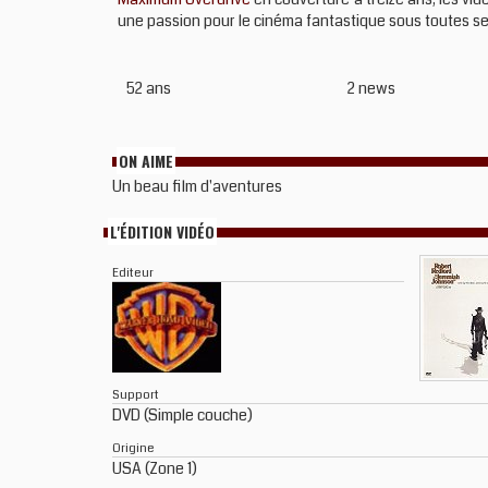
une passion pour le cinéma fantastique sous toutes ses
52 ans
2 news
ON AIME
Un beau film d'aventures
L'ÉDITION VIDÉO
Editeur
Support
DVD (Simple couche)
Origine
USA (Zone 1)