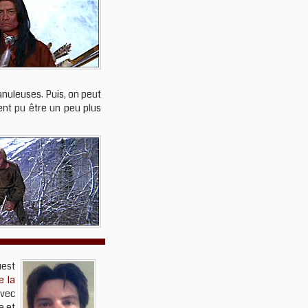
nuleuses. Puis, on peut
ient pu être un peu plus
uest
e la
vec
e et