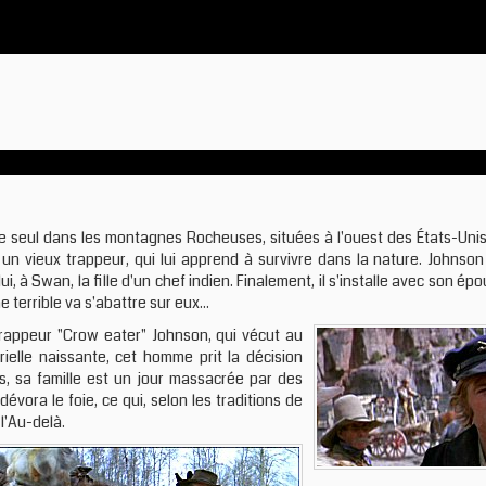
vre seul dans les montagnes Rocheuses, situées à l'ouest des États-Uni
w, un vieux trappeur, qui lui apprend à survivre dans la nature. Johnso
ui, à Swan, la fille d'un chef indien. Finalement, il s'installe avec son ép
e terrible va s'abattre sur eux...
 trappeur "Crow eater" Johnson, qui vécut au
trielle naissante, cet homme prit la décision
s, sa famille est un jour massacrée par des
dévora le foie, ce qui, selon les traditions de
l'Au-delà.