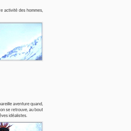
ire activité des hommes,
areille aventure quand,
son se retrouve, au bout
êves idéalistes.