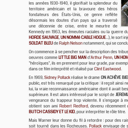
les années 1930-1940, il glorifiait la splendeur du
territoire américain et la bravoure des héros
fondateurs des États-Unis, ce genre reflète
désormais les doutes d'un pays qui a traversé
une décennie de crise, entre le meurtre de
Kennedy en 1963, les émeutes raciales ou la guerre du 
HORDE SAUVAGE
,
UN NOMMé CABLE HOGUE
...), le sor
SOLDAT BLEU
de
Ralph Nelson
notamment, qui se conclu
On commence à se pencher sur la description des tribus
oeuvres comme
LITTLE BIG MAN
d'
Arthur Penn
,
UN HO
"héroïques", ils en prennent pour leur grade, par exemp
dans ce film interprété et réalisé par
Clint Eastwood
.
En 1969,
Sidney Pollack
réalise le drame
ON ACHÈVE BIE
public, est très remarqué par la critique : il reçoit ains
lui, la vraie reconnaissance américaine dont il avait bes
supérieure. Il est alors intéressé par le script de
JEREM
vengeance du trappeur trop violente. Il s'engage à m
obtient son ami
Robert Redford
, devenu récemment 
BUTCH CASSIDY ET LE KID
, pour interpréter le rôle titre.
Mais Warner leur donne du fil à retordre : pour des rai
soit tourné dans les Rocheuses.
Pollack
envisage de se