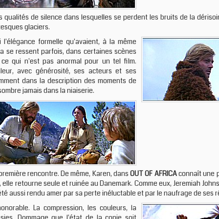
 qualités de silence dans lesquelles se perdent les bruits de la dériso
ntesques glaciers.
ni l'élégance formelle qu'avaient, à la même
la se ressent parfois, dans certaines scènes
ce qui n'est pas anormal pour un tel film.
leur, avec générosité, ses acteurs et ses
tamment dans la description des moments de
ombre jamais dans la niaiserie.
r première rencontre. De même, Karen, dans
OUT OF AFRICA
connaît une p
me, elle retourne seule et ruinée au Danemark. Comme eux, Jeremiah John
 été aussi rendu amer par sa perte inéluctable et par le naufrage de ses r
onorable. La compression, les couleurs, la
ssies. Dommage que l'état de la copie soit