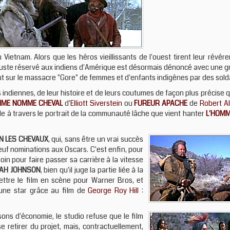
Vietnam. Alors que les héros vieillissants de l'ouest tirent leur révé
t injuste réservé aux indiens d'Amérique est désormais dénoncé avec un
t sur le massacre "Gore" de femmes et d'enfants indigènes par des sold
 indiennes, de leur histoire et de leurs coutumes de façon plus précise
MME NOMME CHEVAL
d'
Elliott Siverstein
ou
FUREUR APACHE
de
Robert Al
le à travers le portrait de la communauté lâche que vient hanter
L'HOMM
N LES CHEVAUX
, qui, sans être un vrai succès
i neuf nominations aux Oscars. C'est enfin, pour
oin pour faire passer sa carrière à la vitesse
IAH JOHNSON
, bien qu'il juge la partie liée à la
ettre le film en scène pour Warner Bros, et
une star grâce au film de
George Roy Hill
:
sons d'économie, le studio refuse que le film
 retirer du projet, mais, contractuellement,