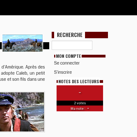
RECHERCHE
MON COMPTE
Se connecter
s d'Amérique. Après des
S'inscrire
n adopte Caleb, un petit
ouse et son fils dans une
NOTES DES LECTEURS
-
2 votes
-
Ma note :