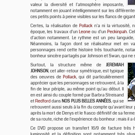
valeur la diversité et l'atmosphère imposante,
notamment en jouant intelligemment sur les différentes
ces petits points à peine visibles sur les flancs de giga
Certes, la réalisation de
Pollack
n'a ni la virtuosité, 
époque, les travaux d'un
Leone
ou d'un
Peckinpah
. Ce
d'action notamment. Le rythme est un peu languide, 
Néanmoins, la façon dont se réalisateur met en va
personnages rend cette histoire très touchante, no
bonheur sincère partagés par Johnson et Swan, qui ne s
Surtout, la structure même de
JEREMIAH
JOHNSON
, cet aller-retour symétrique, est typique
des oeuvres de
Pollack
, qui dit particulièrement
apprécier que les personnages se retrouvent, à la
fin de leur périple, au même point qu'au début. Il
en est ainsi du couple formé par Barbra Streisand
et
Redford
dans
NOS PLUS BELLES ANNÉES
, qui se
retrouvent aussi seuls à la fin du compte qu'avant leu
après la mort de Denys et le fiasco définitif de sa fer
de sa route, riche de l'expérience du bonheur ; mais il a
Ce DVD propose un transfert 16/9 de facture très h
luminosité et la définition sont notamment très réu