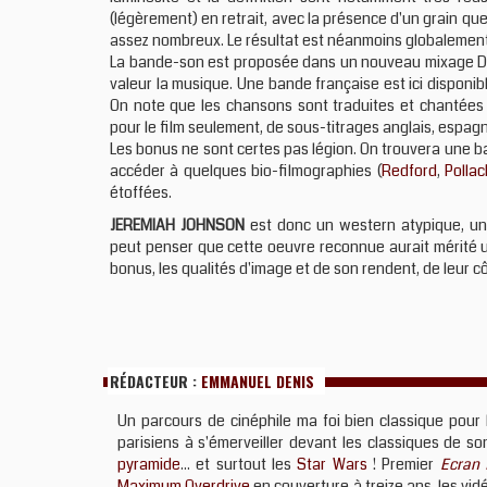
(légèrement) en retrait, avec la présence d'un grain quel
assez nombreux. Le résultat est néanmoins globalement
La bande-son est proposée dans un nouveau mixage Dol
valeur la musique. Une bande française est ici disponibl
On note que les chansons sont traduites et chantées 
pour le film seulement, de sous-titrages anglais, espagn
Les bonus ne sont certes pas légion. On trouvera une 
accéder à quelques bio-filmographies (
Redford
,
Pollac
étoffées.
JEREMIAH JOHNSON
est donc un western atypique, un f
peut penser que cette oeuvre reconnue aurait mérité u
bonus, les qualités d'image et de son rendent, de leur cô
RÉDACTEUR :
EMMANUEL DENIS
Un parcours de cinéphile ma foi bien classique pour 
parisiens à s'émerveiller devant les classiques de s
pyramide
... et surtout les
Star Wars
! Premier
Ecran 
Maximum Overdrive
en couverture à treize ans, les vid