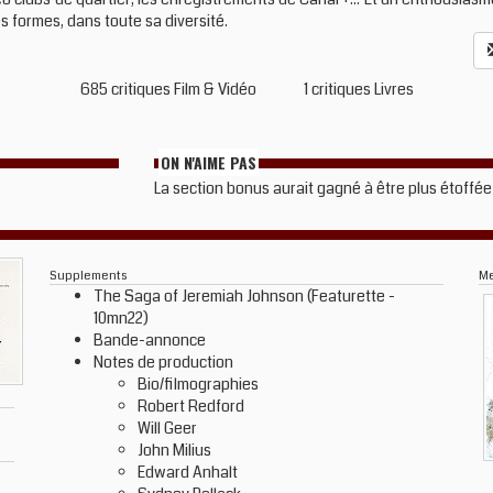
 formes, dans toute sa diversité.
685 critiques Film & Vidéo
1 critiques Livres
ON N'AIME PAS
La section bonus aurait gagné à être plus étoffée
Supplements
M
The Saga of Jeremiah Johnson (Featurette -
10mn22)
Bande-annonce
Notes de production
Bio/filmographies
Robert Redford
Will Geer
John Milius
Edward Anhalt