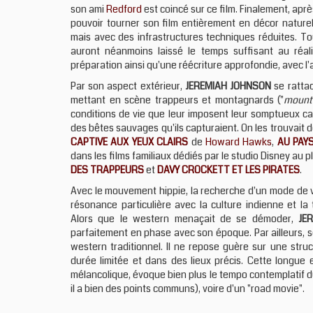
son ami
Redford
est coincé sur ce film. Finalement, apr
pouvoir tourner son film entièrement en décor nature
mais avec des infrastructures techniques réduites. T
auront néanmoins laissé le temps suffisant au réal
préparation ainsi qu'une réécriture approfondie, avec l
Par son aspect extérieur,
JEREMIAH JOHNSON
se ratta
mettant en scène trappeurs et montagnards ("
mount
conditions de vie que leur imposent leur somptueux c
des bêtes sauvages qu'ils capturaient. On les trouvai
CAPTIVE AUX YEUX CLAIRS
de
Howard Hawks
,
AU PAYS
dans les films familiaux dédiés par le studio Disney au p
DES TRAPPEURS
et
DAVY CROCKETT ET LES PIRATES
.
Avec le mouvement hippie, la recherche d'un mode de 
résonance particulière avec la culture indienne et la
Alors que le western menaçait de se démoder,
JE
parfaitement en phase avec son époque. Par ailleurs, s
western traditionnel. Il ne repose guère sur une struc
durée limitée et dans des lieux précis. Cette longue 
mélancolique, évoque bien plus le tempo contemplatif 
il a bien des points communs), voire d'un "road movie".