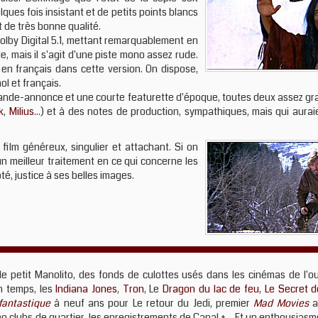
ques fois insistant et de petits points blancs
 de très bonne qualité.
by Digital 5.1, mettant remarquablement en
e, mais il s'agit d'une piste mono assez rude.
en français dans cette version. On dispose,
ol et français.
bande-annonce et une courte featurette d'époque, toutes deux assez gra
k
,
Milius
...) et à des notes de production, sympathiques, mais qui aura
ilm généreux, singulier et attachant. Si on
n meilleur traitement en ce qui concerne les
té, justice à ses belles images.
le petit Manolito, des fonds de culottes usés dans les cinémas de l'o
on temps, les
Indiana Jones
,
Tron
, Le
Dragon du lac de feu
,
Le Secret d
fantastique
à neuf ans pour Le retour du Jedi, premier
Mad Movies
a
éo clubs de quartier, les enregistrements de Canal +... Et un enthousiasm