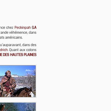
rence chez
Peckinpah
(
LA
e grande véhémence, dans
ats américains.
 qu'auparavant, dans des
drich
. Quant aux colons
E DES HAUTES PLAINES