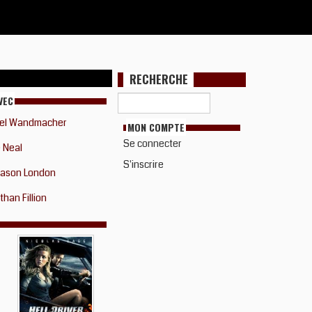
RECHERCHE
VEC
el Wandmacher
MON COMPTE
Se connecter
 Neal
S'inscrire
Jason London
than Fillion