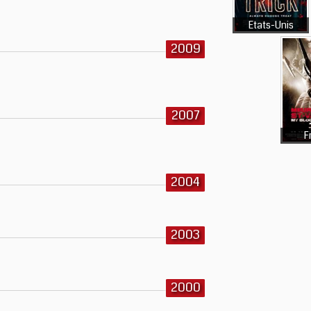
Etats-Unis
2009
2007
F
2004
2003
2000