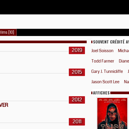
ilms [10]
SOUVENT CRÉDITÉ A
2019
Joel Soisson
Micha
Todd Farmer
Diane
2015
Gary J. Tunnicliffe
Jason Scott Lee
Na
AFFICHES
2012
EVER
2011