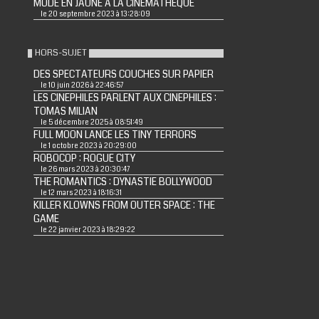
MODE EN JAUNE A LA CINEMATHEQUE
le 20 septembre 2023 à 13:28:09
HORS-SUJET
DES SPECTATEURS COUCHES SUR PAPIER
le 10 juin 2026 à 22:46:57
LES CINEPHILES PARLENT AUX CINEPHILES :
TOMAS MILIAN
le 5 décembre 2025 à 08:51:49
FULL MOON LANCE LES TINY TERRORS
le 1 octobre 2023 à 20:29:00
ROBOCOP : ROGUE CITY
le 26 mars 2023 à 20:30:47
THE ROMANTICS : DYNASTIE BOLLYWOOD
le 12 mars 2023 à 18:16:31
KILLER KLOWNS FROM OUTER SPACE : THE
GAME
le 22 janvier 2023 à 18:29:22