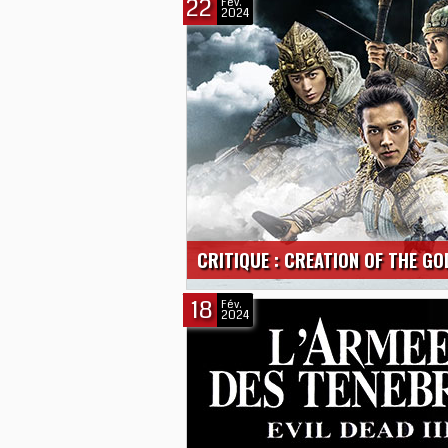
22
Fév.
2024
CRITIQUE : CREATION OF THE G
18
Fév.
2024