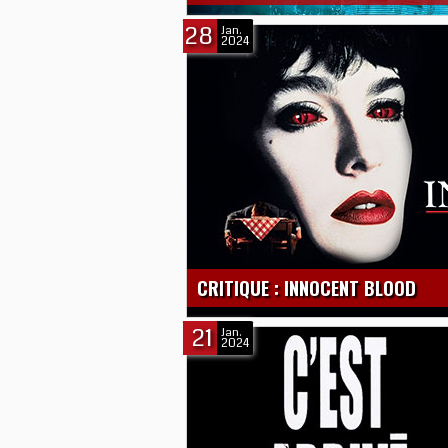
28
Jan.
2024
CRITIQUE : INNOCENT BLOOD
21
Jan.
2024