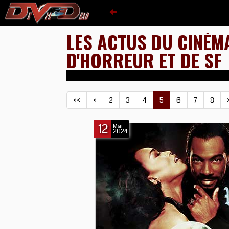
LES ACTUS DU CINÉM
D'HORREUR ET DE SF
<<
<
2
3
4
5
6
7
8
12
Mai
2024