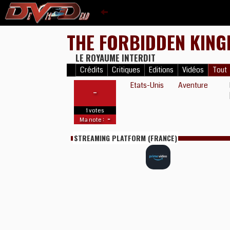
THE FORBIDDEN KIN
LE ROYAUME INTERDIT
Crédits
Critiques
Editions
Vidéos
Tout
Etats-Unis
Aventure
-
1 votes
-
Ma note :
STREAMING PLATFORM (FRANCE)