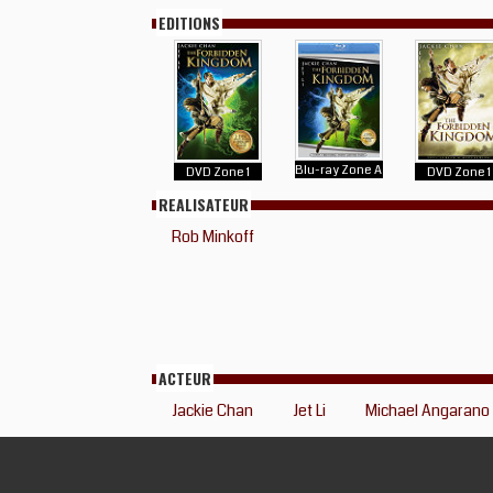
EDITIONS
Blu-ray Zone A
DVD Zone 1
DVD Zone 1
REALISATEUR
Rob Minkoff
ACTEUR
Jackie Chan
Jet Li
Michael Angarano