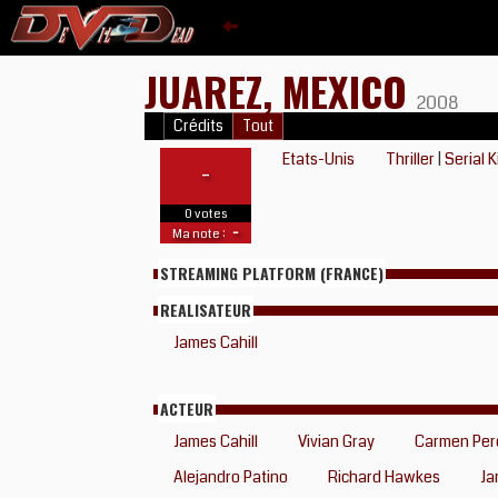
JUAREZ, MEXICO
2008
Crédits
Tout
Etats-Unis
Thriller
|
Serial K
-
0 votes
-
Ma note :
STREAMING PLATFORM (FRANCE)
REALISATEUR
James Cahill
ACTEUR
James Cahill
Vivian Gray
Carmen Per
Alejandro Patino
Richard Hawkes
Ja