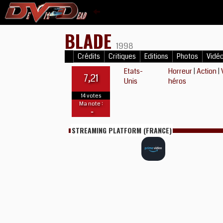
BLADE
1998
Crédits
Critiques
Editions
Photos
Vidé
Etats-
Horreur
|
Action
|
7,21
Unis
héros
14 votes
Ma note :
-
STREAMING PLATFORM (FRANCE)