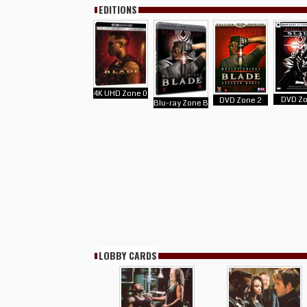
EDITIONS
4K UHD Zone 0
DVD Zo
DVD Zone 2
Blu-ray Zone B
LOBBY CARDS