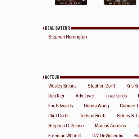
REALISATEUR
Stephen Norrington
ACTEUR
Wesley Snipes
Stephen Dorff
Kris K
Udo Kier
Arly Jover
Traci Lords
Eric Edwards
Donna Wong
Carmen 
Clint Curtis
Judson Scott
Sidney S. L
Stephen R. Peluso
Marcus Aurelius
J
Freeman White III
D.V. DeVincentis
Ma