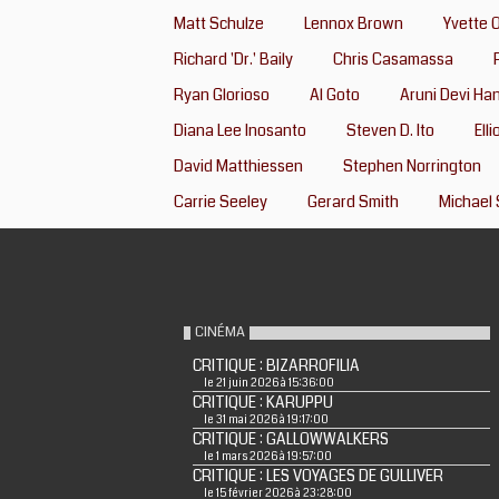
Matt Schulze
Lennox Brown
Yvette
Richard 'Dr.' Baily
Chris Casamassa
Ryan Glorioso
Al Goto
Aruni Devi Ha
Diana Lee Inosanto
Steven D. Ito
Ell
David Matthiessen
Stephen Norrington
Carrie Seeley
Gerard Smith
Michael
CINÉMA
CRITIQUE : BIZARROFILIA
le 21 juin 2026 à 15:36:00
CRITIQUE : KARUPPU
le 31 mai 2026 à 19:17:00
CRITIQUE : GALLOWWALKERS
le 1 mars 2026 à 19:57:00
CRITIQUE : LES VOYAGES DE GULLIVER
le 15 février 2026 à 23:28:00