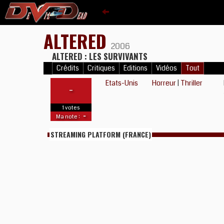
ALTERED
2006
ALTERED : LES SURVIVANTS
Crédits
Critiques
Editions
Vidéos
Tout
Etats-Unis
Horreur
|
Thriller
-
1 votes
-
Ma note :
STREAMING PLATFORM (FRANCE)