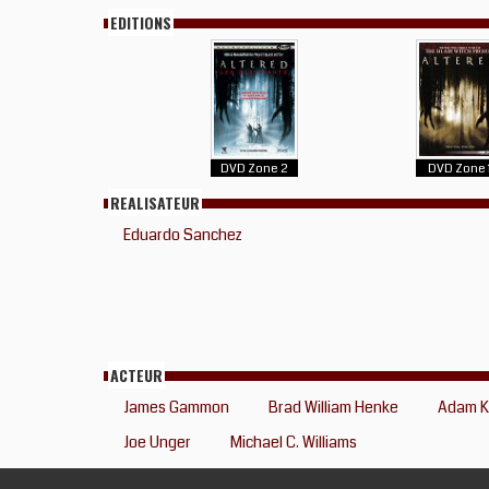
EDITIONS
DVD Zone 2
DVD Zone 
REALISATEUR
Eduardo Sanchez
ACTEUR
James Gammon
Brad William Henke
Adam 
Joe Unger
Michael C. Williams