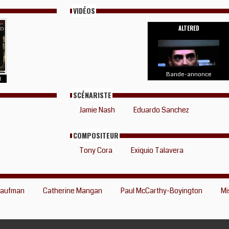
VIDÉOS
ALTERED
Bande-annonce
1
SCÉNARISTE
Jamie Nash
Eduardo Sanchez
COMPOSITEUR
Tony Cora
Exiquio Talavera
Kaufman
Catherine Mangan
Paul McCarthy-Boyington
Mi