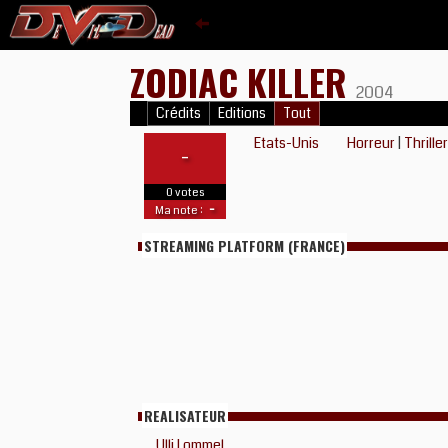
ZODIAC KILLER
2004
Crédits
Editions
Tout
Etats-Unis
Horreur
|
Thrille
-
0 votes
-
Ma note :
STREAMING PLATFORM (FRANCE)
REALISATEUR
Ulli Lommel