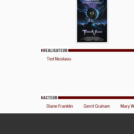
REALISATEUR
Ted Nicolaou
ACTEUR
Diane Franklin
Gerrit Graham
Mary W