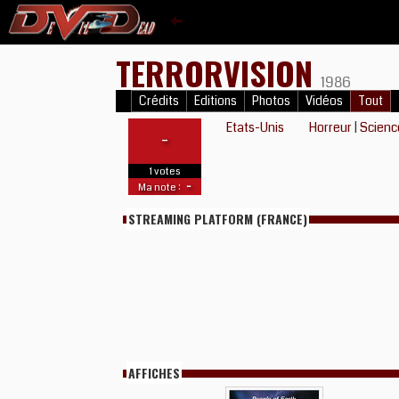
TERRORVISION
1986
Crédits
Editions
Photos
Vidéos
Tout
Etats-Unis
Horreur
|
Scienc
-
1 votes
-
Ma note :
STREAMING PLATFORM (FRANCE)
AFFICHES