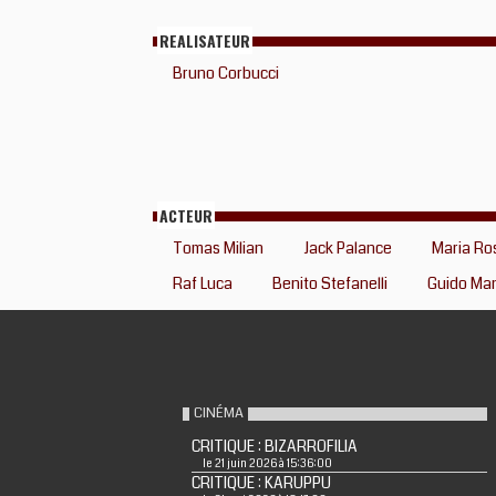
REALISATEUR
Bruno Corbucci
ACTEUR
Tomas Milian
Jack Palance
Maria Ro
Raf Luca
Benito Stefanelli
Guido Ma
CINÉMA
CRITIQUE : BIZARROFILIA
le 21 juin 2026 à 15:36:00
CRITIQUE : KARUPPU