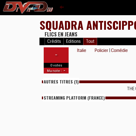
SQUADRA ANTISCIP
FLICS EN JEANS
Crédits
Editions
Tout
Italie
Policier
|
Comédie
-
0 votes
-
Ma note :
AUTRES TITRES (1)
THE 
STREAMING PLATFORM (FRANCE)