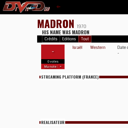
MADRON
1970
HIS NAME WAS MADRON
Crédits
Editions
Tout
Israël
Western
Date 
-
-
0 votes
-
Ma note :
STREAMING PLATFORM (FRANCE)
REALISATEUR