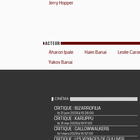
Jerry Hopper
ACTEUR
Aharon Ipale
Haim Banai
Leslie Caro
Yakov Banai
CINÉMA
CRITIQUE : BIZARROFILIA
le 21 juin 2026 à 15:36:00
CRITIQUE : KARUPPU
le 31 mai 2026 à 19:17:00
CRITIQUE : GALLOWWALKERS
le 1 mars 2026 à 19:57:00
CRITIQUE : LES VOYAGES DE GULLIVER