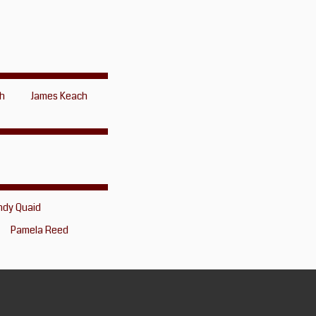
h
James Keach
ndy Quaid
Pamela Reed