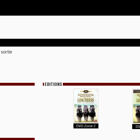
 sortie
EDITIONS
DVD Zone 2
DV