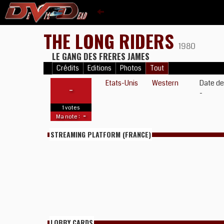
THE LONG RIDERS
1980
LE GANG DES FRERES JAMES
Crédits
Editions
Photos
Tout
Etats-Unis
Western
Date de
-
-
1 votes
-
Ma note :
STREAMING PLATFORM (FRANCE)
LOBBY CARDS