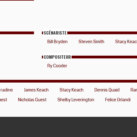
SCÉNARISTE
Bill Bryden
Steven Smith
Stacy Keac
COMPOSITEUR
Ry Cooder
rradine
James Keach
Stacy Keach
Dennis Quaid
Ra
uest
Nicholas Guest
Shelby Leverington
Felice Orlandi