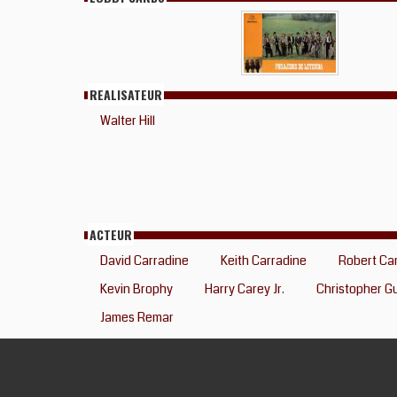
REALISATEUR
Walter Hill
ACTEUR
David Carradine
Keith Carradine
Robert Ca
Kevin Brophy
Harry Carey Jr.
Christopher G
James Remar