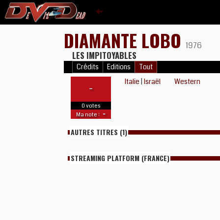
DIAMANTE LOBO
1976
LES IMPITOYABLES
Crédits
Editions
Tout
Italie
|
Israël
Western
-
0 votes
-
Ma note :
AUTRES TITRES (1)
STREAMING PLATFORM (FRANCE)