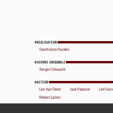
REALISATEUR
Gianfranco Parolini
OEUVRE ORIGINALE
Sergio Colasanti
ACTEUR
Lee Van Cleef
Jack Palance
Leif Garr
Robert Lipton