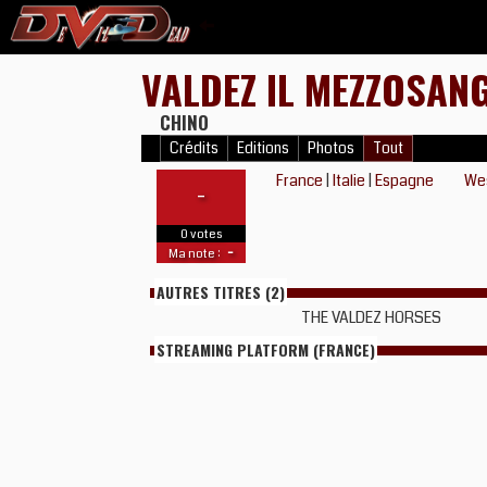
VALDEZ IL MEZZOSAN
CHINO
Crédits
Editions
Photos
Tout
France
|
Italie
|
Espagne
We
-
0 votes
-
Ma note :
AUTRES TITRES (2)
THE VALDEZ HORSES
STREAMING PLATFORM (FRANCE)