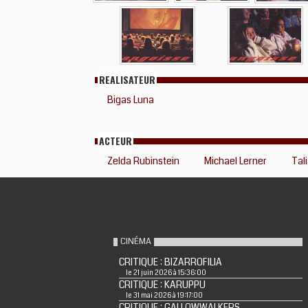
REALISATEUR
Bigas Luna
ACTEUR
Zelda Rubinstein
Michael Lerner
Tal
CINÉMA
CRITIQUE : BIZARROFILIA
le 21 juin 2026 à 15:36:00
CRITIQUE : KARUPPU
le 31 mai 2026 à 19:17:00
CRITIQUE : GALLOWWALKERS