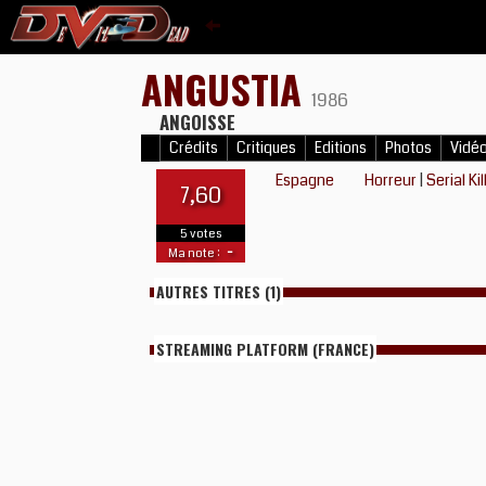
ANGUSTIA
1986
ANGOISSE
Crédits
Critiques
Editions
Photos
Vidé
Espagne
Horreur
|
Serial Kil
7,60
5 votes
-
Ma note :
AUTRES TITRES (1)
STREAMING PLATFORM (FRANCE)