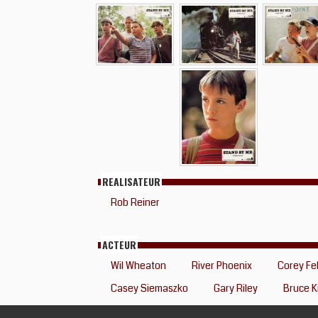
REALISATEUR
Rob Reiner
ACTEUR
Wil Wheaton
River Phoenix
Corey F
Casey Siemaszko
Gary Riley
Bruce K