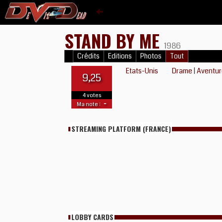
STAND BY ME
1986
Crédits
Editions
Photos
Tout
Etats-Unis
Drame
|
Aventu
9,25
4 votes
-
Ma note :
STREAMING PLATFORM (FRANCE)
LOBBY CARDS