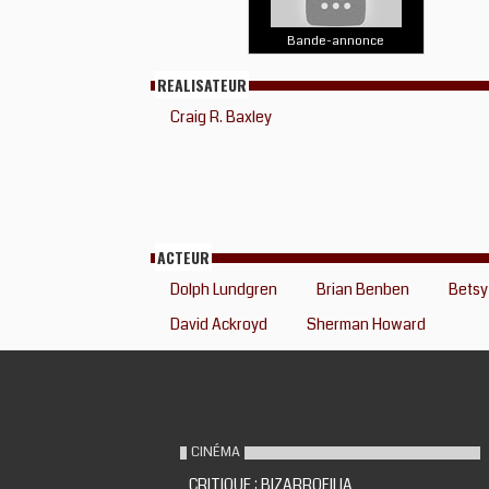
Bande-annonce
REALISATEUR
Craig R. Baxley
ACTEUR
Dolph Lundgren
Brian Benben
Betsy
David Ackroyd
Sherman Howard
CINÉMA
CRITIQUE : BIZARROFILIA