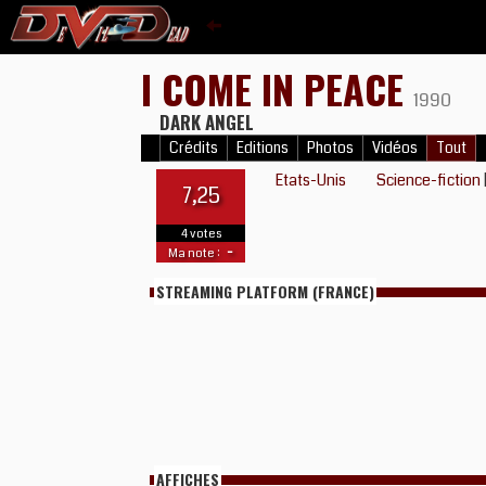
I COME IN PEACE
1990
DARK ANGEL
Crédits
Editions
Photos
Vidéos
Tout
Etats-Unis
Science-fiction
7,25
4 votes
-
Ma note :
STREAMING PLATFORM (FRANCE)
AFFICHES