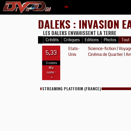
DALEKS : INVASION 
LES DALEKS ENVAHISSENT LA TERRE
Crédits
Critiques
Editions
Photos
Tout
Etats-
Science-fiction
|
Voyag
5,33
Unis
Cinéma de Quartier
|
Am
3 votes
Ma
note :
-
STREAMING PLATFORM (FRANCE)