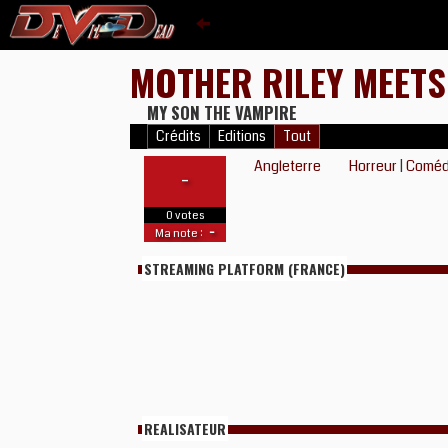
MOTHER RILEY MEETS
MY SON THE VAMPIRE
Crédits
Editions
Tout
Angleterre
Horreur
|
Coméd
-
0 votes
-
Ma note :
STREAMING PLATFORM (FRANCE)
REALISATEUR