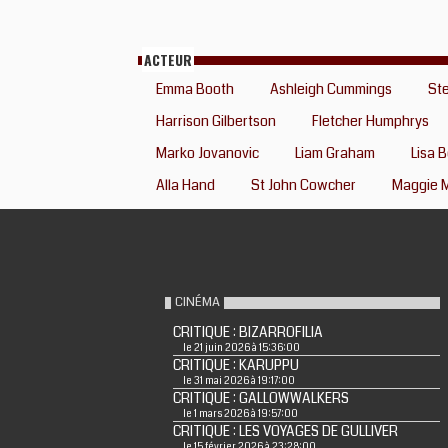
ACTEUR
Emma Booth
Ashleigh Cummings
St
Harrison Gilbertson
Fletcher Humphrys
Marko Jovanovic
Liam Graham
Lisa 
Alla Hand
St John Cowcher
Maggie 
CINÉMA
CRITIQUE : BIZARROFILIA
le 21 juin 2026 à 15:36:00
CRITIQUE : KARUPPU
le 31 mai 2026 à 19:17:00
CRITIQUE : GALLOWWALKERS
le 1 mars 2026 à 19:57:00
CRITIQUE : LES VOYAGES DE GULLIVER
le 15 février 2026 à 23:28:00