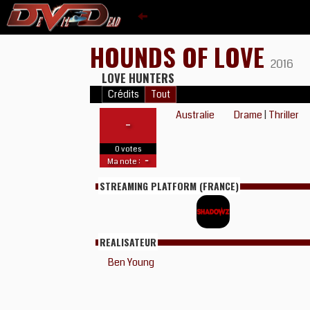
HOUNDS OF LOVE
2016
LOVE HUNTERS
Crédits
Tout
Australie
Drame
|
Thriller
-
0 votes
-
Ma note :
STREAMING PLATFORM (FRANCE)
REALISATEUR
Ben Young