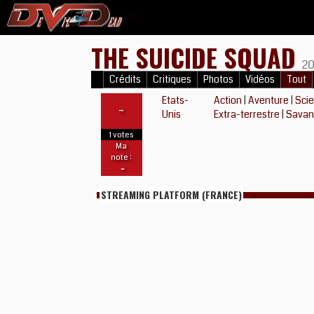
THE SUICIDE SQUAD
20
Crédits
Critiques
Photos
Vidéos
Tout
Etats-
Action
|
Aventure
|
Scie
-
Unis
Extra-terrestre
|
Savan
1 votes
Ma
note :
-
STREAMING PLATFORM (FRANCE)