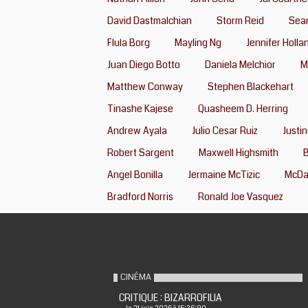
David Dastmalchian
Storm Reid
Sea
Flula Borg
Mayling Ng
Jennifer Holla
Juan Diego Botto
Daniela Melchior
M
Matthew Conway
Stephen Blackehart
Tinashe Kajese
Quasheem D. Herring
Andrew Ayala
Julio Cesar Ruiz
Justi
Robert Sargent
Maxwell Highsmith
B
Angel Bonilla
Jermaine McTizic
McDan
Bradford Norris
Ronald Joe Vasquez
CINÉMA
CRITIQUE : BIZARROFILIA