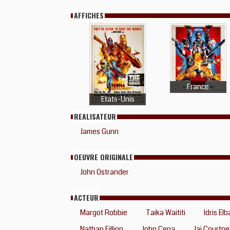
AFFICHES
France
Etats-Unis
REALISATEUR
James Gunn
OEUVRE ORIGINALE
John Ostrander
ACTEUR
Margot Robbie
Taika Waititi
Idris Elb
Nathan Fillion
John Cena
Jai Courtne