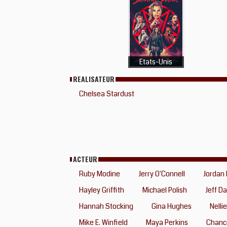
Etats-Unis
REALISATEUR
Chelsea Stardust
ACTEUR
Ruby Modine
Jerry O'Connell
Jordan
Hayley Griffith
Michael Polish
Jeff Da
Hannah Stocking
Gina Hughes
Nelli
Mike E. Winfield
Maya Perkins
Chanc