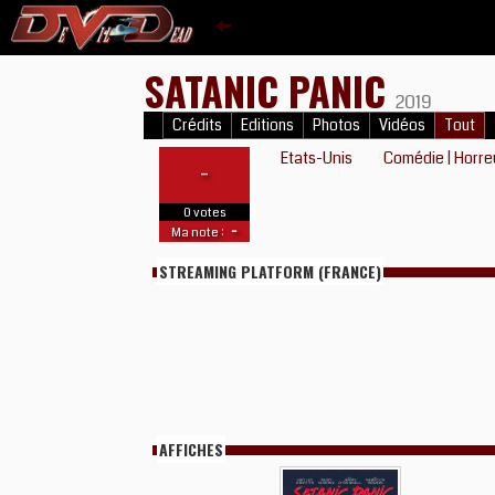
SATANIC PANIC
2019
Crédits
Editions
Photos
Vidéos
Tout
Etats-Unis
Comédie
|
Horre
-
0 votes
-
Ma note :
STREAMING PLATFORM (FRANCE)
AFFICHES