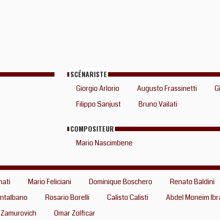
SCÉNARISTE
Giorgio Arlorio
Augusto Frassinetti
G
Filippo Sanjust
Bruno Vailati
COMPOSITEUR
Mario Nascimbene
nati
Mario Feliciani
Dominique Boschero
Renato Baldini
ntalbano
Rosario Borelli
Calisto Calisti
Abdel Moneim Ibr
 Zamurovich
Omar Zolficar